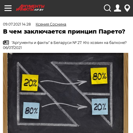
AIF.BY
09.07.2021 14:28
Ксения Соснина
В чем заключается принцип Парето?
"Аргументы и факты" в Беларуси № 27. Кто хозяин на балконе?
06/07/2021