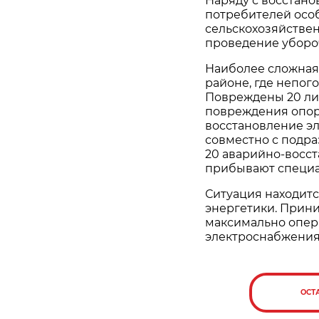
Наряду с восстан
потребителей осо
сельскохозяйств
проведение уборо
Наиболее сложная
районе, где непого
Повреждены 20 ли
повреждения опор
восстановление э
совместно с подр
20 аварийно-восст
прибывают специа
Ситуация находит
энергетики. Прин
максимально опер
электроснабжения
ОСТ