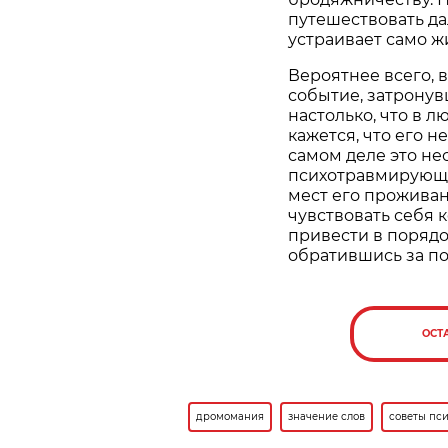
путешествовать дал
устраивает само ж
Вероятнее всего, 
событие, затронув
настолько, что в л
кажется, что его н
самом деле это не
психотравмирующе
мест его проживан
чувствовать себя 
привести в поряд
обратившись за п
ОСТ
дромомания
значение слов
советы пси