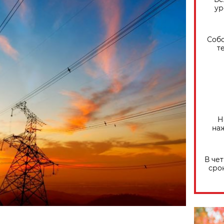
ур
Собо
т
Н
на
В че
сро