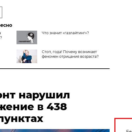
ресно
а
Что значит «газлайтинг»?
т?
Стоп, года! Почему возникает
феномен отрицания возраста?
онт нарушил
жение в 438
пунктах
Бе