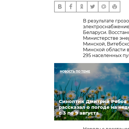
В результате грозо
электроснабжение
Беларуси. Восстан
Министерстве энер
Минской, Витебско
Минской области 
295 населенных пу
НОВОСТЬ ПО ТЕМЕ
Синоптик Дмитрий Рябов
рассказал о погоде на не
с 3 по 9 августа