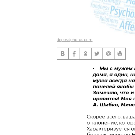
depositphotos.com
Мы с мужем к
дома, а один, 
мужа всегда на
панелей якобы 
Замечаю, что и
нравится! Моя 
А. Шибко, Минс
Скорее всего, ваш
отклонение, котор
Характеризуется он
бродяжничеству. 