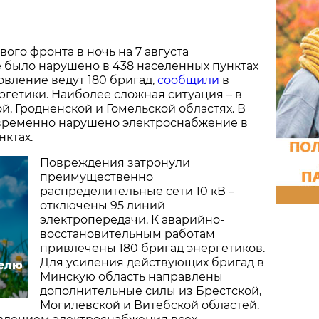
вого фронта в ночь на 7 августа
 было нарушено в 438 населенных пунктах
овление ведут 180 бригад,
сообщили
в
гетики. Наиболее сложная ситуация – в
й, Гродненской и Гомельской областях. В
временно нарушено электроснабжение в
нктах.
Повреждения затронули
преимущественно
распределительные сети 10 кВ –
отключены 95 линий
электропередачи. К аварийно-
восстановительным работам
привлечены 180 бригад энергетиков.
Для усиления действующих бригад в
делю
Минскую область направлены
дополнительные силы из Брестской,
Могилевской и Витебской областей.