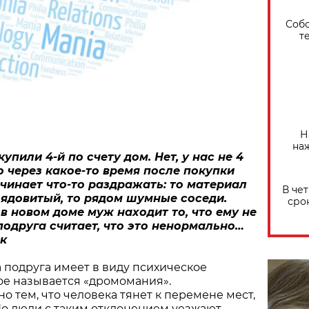
Собо
т
Н
на
упили 4-й по счету дом. Нет, у нас не 4
но через какое-то время после покупки
чинает что-то раздражать: то материал
В че
ядовитый, то рядом шумные соседи.
сро
 в новом доме муж находит то, что ему не
подруга считает, что это ненормально…
к
а подруга имеет в виду психическое
ое называется «дромомания».
о тем, что человека тянет к перемене мест,
Но люди с таким отклонением уезжают