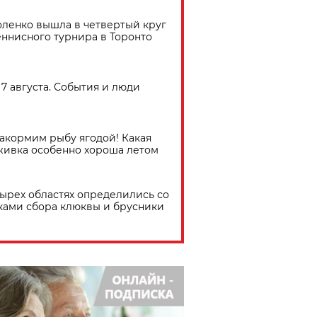
ленко вышла в четвертый круг
еннисного турнира в Торонто
7 августа. События и люди
акормим рыбу ягодой! Какая
живка особенно хороша летом
тырех областях определились со
ками сбора клюквы и брусники