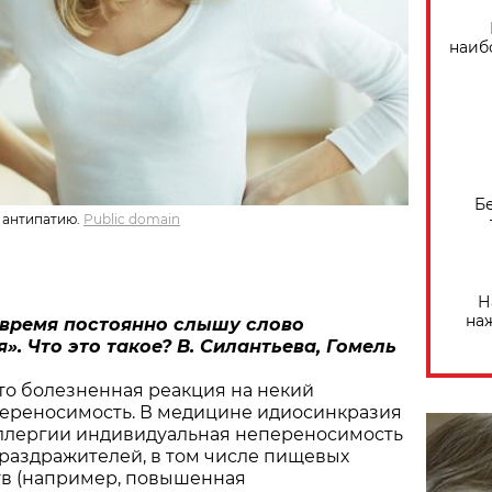
наиб
Б
 антипатию.
Public domain
Н
на
 время постоянно слышу слово
». Что это такое? В. Силантьева, Гомель
то болезненная реакция на некий
переносимость. В медицине идиосинкразия
 аллергии индивидуальная непереносимость
раздражителей, в том числе пищевых
тв (например, повышенная