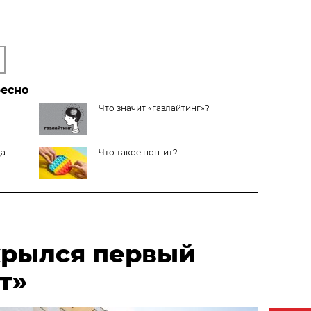
ресно
Что значит «газлайтинг»?
да
Что такое поп-ит?
крылся первый
т»