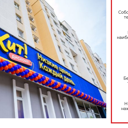
Собо
т
наиб
Б
Н
на