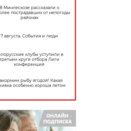
В Минлесхозе рассказали о
олее пострадавших от непогоды
районах
7 августа. События и люди
елорусские клубы уступили в
третьем круге отбора Лиги
конференций
акормим рыбу ягодой! Какая
живка особенно хороша летом