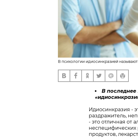
В психологии идиосинкразией называют
В последнее
«идиосинкразия
Идиосинкразия - э
раздражитель, не
- это отличная от
неспецифических 
продуктов, лекарс