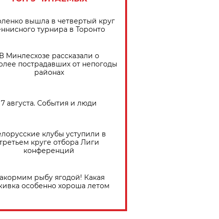
ленко вышла в четвертый круг
еннисного турнира в Торонто
В Минлесхозе рассказали о
олее пострадавших от непогоды
районах
7 августа. События и люди
елорусские клубы уступили в
третьем круге отбора Лиги
конференций
акормим рыбу ягодой! Какая
живка особенно хороша летом