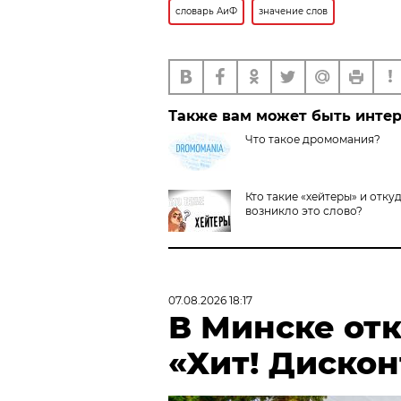
словарь АиФ
значение слов
Также вам может быть инте
Что такое дромомания?
Кто такие «хейтеры» и отку
возникло это слово?
07.08.2026 18:17
В Минске от
«Хит! Дискон