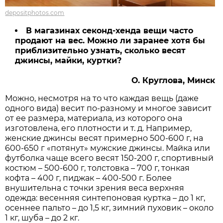
depositphotos.com
В магазинах секонд-хенда вещи часто
продают на вес. Можно ли заранее хотя бы
приблизительно узнать, сколько весят
джинсы, майки, куртки?
О. Круглова, Минск
Можно, несмотря на то что каждая вещь (даже
одного вида) весит по-разному и многое зависит
от ее размера, материала, из которого она
изготовлена, его плотности и т. д. Например,
женские джинсы весят примерно 500-600 г, на
600-650 г «потянут» мужские джинсы. Майка или
футболка чаще всего весят 150-200 г, спортивный
костюм – 500-600 г, толстовка – 700 г, тонкая
кофта – 400 г, пиджак – 400-500 г. Более
внушительна с точки зрения веса верхняя
одежда: весенняя синтепоновая куртка – до 1 кг,
осеннее пальто – до 1,5 кг, зимний пуховик – около
1 кг, шуба – до 2 кг.