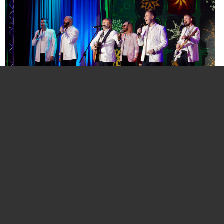
Нажмите для увеличения. Фото:
АиФ
Компании и бренды, которые по итогам
народного голосования станут победителями,
призерами и финалистами премии «Народная
марка», получат широкое освещение в
республиканских и региональных средствах
массовой информации. Торжественная
церемония награждения состоится в начале
декабря в Национальной библиотеке Беларуси.
Телевизионная версия церемонии будет