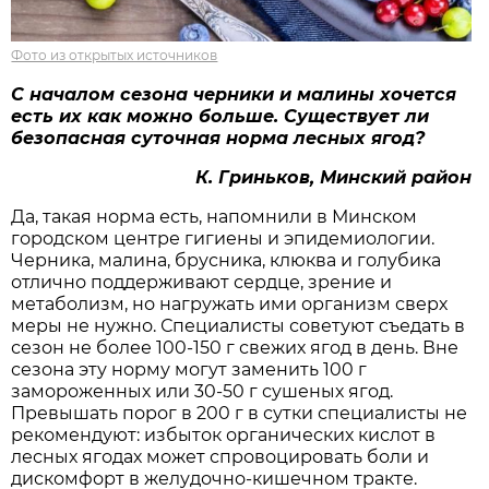
Фото из открытых источников
С началом сезона черники и малины хочется
есть их как можно больше. Существует ли
безопасная суточная норма лесных ягод?
К. Гриньков, Минский район
Да, такая норма есть, напомнили в Минском
городском центре гигиены и эпидемиологии.
Черника, малина, брусника, клюква и голубика
отлично поддерживают сердце, зрение и
метаболизм, но нагружать ими организм сверх
меры не нужно. Специалисты советуют съедать в
сезон не более 100-150 г свежих ягод в день. Вне
сезона эту норму могут заменить 100 г
замороженных или 30-50 г сушеных ягод.
Превышать порог в 200 г в сутки специалисты не
рекомендуют: избыток органических кислот в
лесных ягодах может спровоцировать боли и
дискомфорт в желудочно-кишечном тракте.