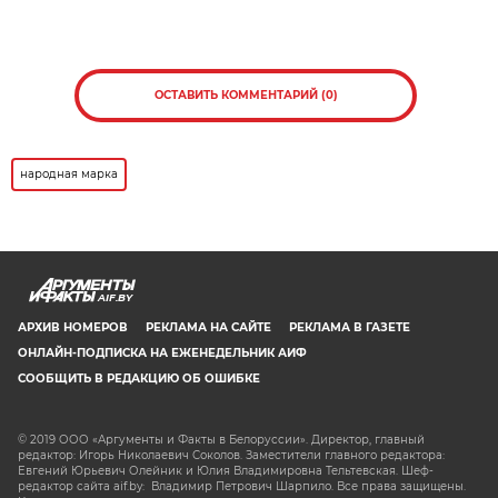
ОСТАВИТЬ КОММЕНТАРИЙ (0)
народная марка
AIF.BY
АРХИВ НОМЕРОВ
РЕКЛАМА НА САЙТЕ
РЕКЛАМА В ГАЗЕТЕ
ОНЛАЙН-ПОДПИСКА НА ЕЖЕНЕДЕЛЬНИК АИФ
СООБЩИТЬ В РЕДАКЦИЮ ОБ ОШИБКЕ
© 2019 ООО «Аргументы и Факты в Белоруссии». Директор, главный
редактор: Игорь Николаевич Соколов. Заместители главного редактора:
Евгений Юрьевич Олейник и Юлия Владимировна Тельтевская. Шеф-
редактор сайта aif.by: Владимир Петрович Шарпило. Все права защищены.