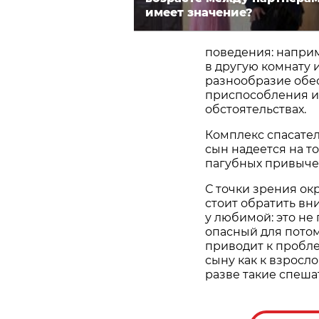
имеет значение?
поведения: наприм
в другую комнату 
разнообразие обе
приспособления и
обстоятельствах.
Комплекс спасател
сын надеется на то
пагубных привыче
С точки зрения ок
стоит обратить в
у любимой: это не 
опасный для потом
приводит к пробле
сыну как к взросл
разве такие спеш