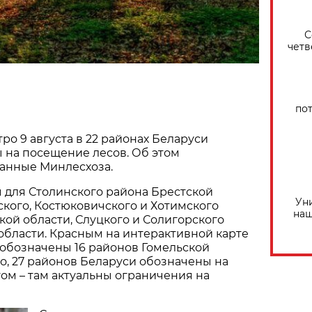
С
четв
по
ро 9 августа в 22 районах Беларуси
 на посещение лесов. Об этом
данные Минлесхоза.
 для Столинского района Брестской
Ун
ского, Костюковичского и Хотимского
наш
ой области, Слуцкого и Солигорского
бласти. Красным на интерактивной карте
обозначены 16 районов Гомельской
го, 27 районов Беларуси обозначены на
ом – там актуальны ограничения на