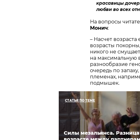
красавицы дочери
любви во всех от
На вопросы читат
Монич
:
– Насчет возраста
возрасты покорны,
никого не смущает
на максимальную 
разнообразие гено
очередь по запаху,
племенах, наприме
подмышек.
СТАТЬЯ ПО ТЕМЕ
Силы мезальянса. Разница
возрасте между партнера