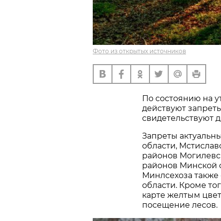
Фото из открытых источников
По состоянию на ут
действуют запреты
свидетельствуют 
Запреты актуальны
области, Мстислав
районов Могилевск
районов Минской о
Минлсехоза также 
области. Кроме то
карте желтым цвет
посещение лесов.