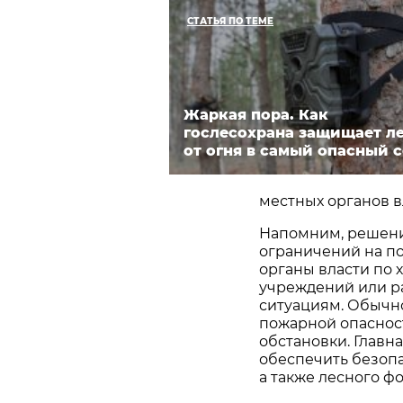
СТАТЬЯ ПО ТЕМЕ
Жаркая пора. Как
гослесохрана защищает л
от огня в самый опасный 
местных органов в
Напомним, решение
ограничений на п
органы власти по 
учреждений или р
ситуациям. Обычно
пожарной опаснос
обстановки. Главн
обеспечить безопа
а также лесного фо