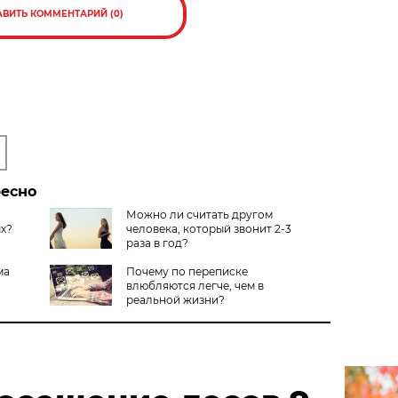
АВИТЬ КОММЕНТАРИЙ (0)
ресно
Можно ли считать другом
ых?
человека, который звонит 2-3
раза в год?
ма
Почему по переписке
влюбляются легче, чем в
реальной жизни?