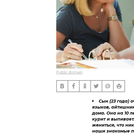
Public domain
Сын (23 года) 
языков, айтишник
дома. Она на 10 л
курит и выпивает.
жениться, что ник
наши знакомые пр