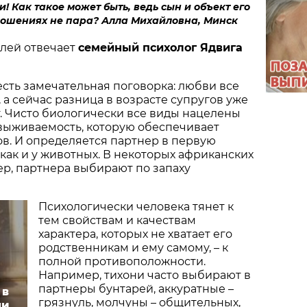
! Как такое может быть, ведь сын и объект его
ношениях не пара? Алла Михайловна, Минск
елей отвечает
семейный психолог Ядвига
 есть замечательная поговорка: любви все
 а сейчас разница в возрасте супругов уже
. Чисто биологически все виды нацелены
выживаемость, которую обеспечивает
в. И определяется партнер в первую
 как и у животных. В некоторых африканских
р, партнера выбирают по запаху
Психологически человека тянет к
тем свойствам и качествам
характера, которых не хватает его
родственникам и ему самому, – к
полной противоположности.
Например, тихони часто выбирают в
партнеры бунтарей, аккуратные –
 в
грязнуль, молчуны – общительных,
ми