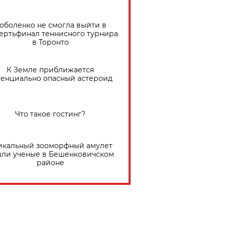
оболенко не смогла выйти в
ертьфинал теннисного турнира
в Торонто
К Земле приближается
тенциально опасный астероид
Что такое гостинг?
икальный зооморфный амулет
ли ученые в Бешенковичском
районе