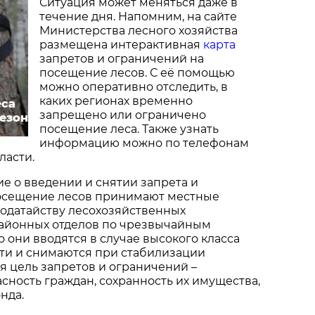
Ситуация может меняться даже в
течение дня. Напомним, на сайте
Министерства лесного хозяйства
размещена интерактивная
карта
запретов и ограничений на
посещение лесов. С её помощью
можно оперативно отследить, в
каких регионах временно
еса
запрещено или ограничено
сезон
посещение леса. Также узнать
информацию можно по телефонам
ласти.
 о введении и снятии запрета и
осещение лесов принимают местные
ходатайству лесохозяйственных
айонных отделов по чрезвычайным
 они вводятся в случае высокого класса
ти и снимаются при стабилизации
ая цель запретов и ограничений –
сность граждан, сохранность их имущества,
нда.