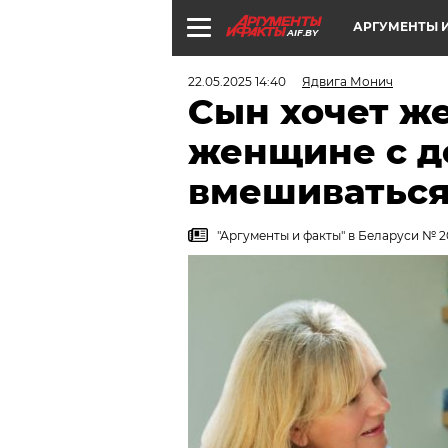
АРГУМЕНТЫ И
AIF.BY
22.05.2025 14:40
Ядвига Монич
Сын хочет ж
женщине с д
вмешиватьс
"Аргументы и факты" в Беларуси № 2