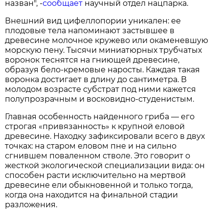
назван", -
сообщает
научный отдел нацпарка.
Внешний вид цифеллопории уникален: ее
плодовые тела напоминают застывшее в
древесине молочное кружево или окаменевшую
морскую пену. Тысячи миниатюрных трубчатых
воронок теснятся на гниющей древесине,
образуя бело-кремовые наросты. Каждая такая
воронка достигает в длину до сантиметра. В
молодом возрасте субстрат под ними кажется
полупрозрачным и восковидно-студенистым.
Главная особенность найденного гриба — его
строгая «привязанность» к крупной еловой
древесине. Находку зафиксировали всего в двух
точках: на старом еловом пне и на сильно
сгнившем поваленном стволе. Это говорит о
жесткой экологической специализации вида: он
способен расти исключительно на мертвой
древесине ели обыкновенной и только тогда,
когда она находится на финальной стадии
разложения.