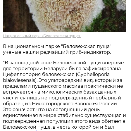
Национальный парк «Беловежская пуща».
В национальном парке "Беловежская пуща"
ученые нашли редчайший гриб-индикатор.
"В заповедной зоне Беловежской пущи впервые
для территории Беларуси была зафиксирована
Цифеллопория беловежская (Cyphelloporia
bialoviesensis). Это ультраредкий вид, который за
пределами пущанского массива практически не
встречается - в микологических базах данных
числится лишь не подтвержденный гербарный
образец из Нижегородского Заволжья России.
Это означает, что на сегодняшний день
единственная в мире стабильно существующая и
подтвержденная популяция этого вида обитает в
Беловежской пуще, в честь которой он и был