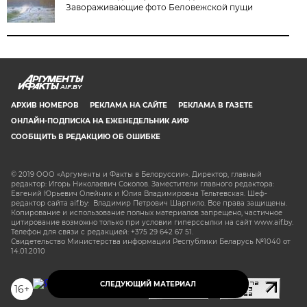
Завораживающие фото Беловежской пущи
AIF.BY
АРХИВ НОМЕРОВ
РЕКЛАМА НА САЙТЕ
РЕКЛАМА В ГАЗЕТЕ
ОНЛАЙН-ПОДПИСКА НА ЕЖЕНЕДЕЛЬНИК АИФ
СООБЩИТЬ В РЕДАКЦИЮ ОБ ОШИБКЕ
© 2019 ООО «Аргументы и Факты в Белоруссии». Директор, главный
редактор: Игорь Николаевич Соколов. Заместители главного редактора:
Евгений Юрьевич Олейник и Юлия Владимировна Тельтевская. Шеф-
редактор сайта aif.by: Владимир Петрович Шарпило. Все права защищены.
Копирование и использование полных материалов запрещено, частичное
цитирование возможно только при условии гиперссылки на сайт www.aif.by.
Телефон для связи с редакцией: +375 29 642 67 51.
Свидетельство Министерства информации Республики Беларусь №1040 от
14.01.2010
СЛЕДУЮЩИЙ МАТЕРИАЛ
16+