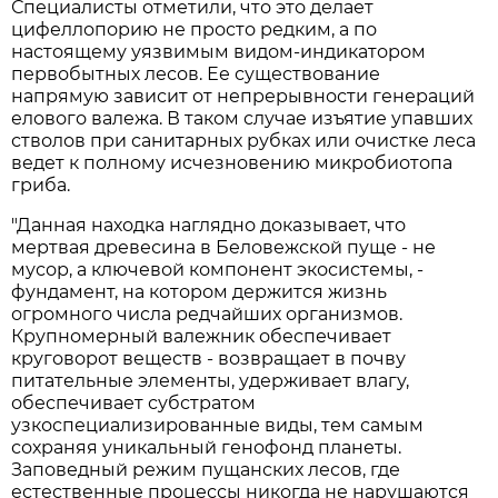
Специалисты отметили, что это делает
цифеллопорию не просто редким, а по
настоящему уязвимым видом-индикатором
первобытных лесов. Ее существование
напрямую зависит от непрерывности генераций
елового валежа. В таком случае изъятие упавших
стволов при санитарных рубках или очистке леса
ведет к полному исчезновению микробиотопа
гриба.
"Данная находка наглядно доказывает, что
мертвая древесина в Беловежской пуще - не
мусор, а ключевой компонент экосистемы, -
фундамент, на котором держится жизнь
огромного числа редчайших организмов.
Крупномерный валежник обеспечивает
круговорот веществ - возвращает в почву
питательные элементы, удерживает влагу,
обеспечивает субстратом
узкоспециализированные виды, тем самым
сохраняя уникальный генофонд планеты.
Заповедный режим пущанских лесов, где
естественные процессы никогда не нарушаются