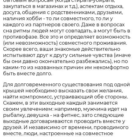
бытовым вопросам (когда стирать-убирать,
закупаться в магазинах и т.д.), аспектам отдыха,
досуга, общения с родственниками, друзьями,
наличия хобби - то ли совместного, то ли у
каждого из партнеров своего. Даже в вопросах
сна ритмы людей могут совпадать, а могут быть в
противофазе. Все это и определяет возможность
(или невозможность) совместного проживания.
Скорее всего, ваши знакомые действительно
испытывают друг к другу сильные чувства (иначе
бы они давно окончательно разбежались), но по
каким-то из названных причин им некомфортно
быть вместе долго.
Для долговременного существования под одной
крышей необходимо высказать свои желания,
найти компромисс, устраивающий обе стороны.
Скажем, в эти выходные каждый занимается
своим увлечением: например, мужчина идет на
рыбалку, девушка - на фитнес, зато следующие
выходные договариваются проводить вместе у
друзей. И независимо от времени, проводимого
вместе, люди, настроенные на совместное