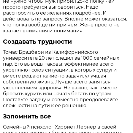
не нужно, чтобы муж прибил 25-ю полку - ей
просто требуется выговориться. Надо
расспросить о ее желаниях подробнее. И
действовать по запросу. Вполне может оказаться,
что полка вообще ни при чем. Жене просто не
хватает внимания и понимания.
Создавать трудности
Томас Брэдбери из Калифорнийского
университета 20 лет следил за 1000 семейных
пар. Его выводы таковы: эффективнее всего
укрепляют союз ситуации, в которых супруги
вместе решают какие-то задачи, улучшая
собственную жизнь. Лучше всего заняться
укреплением здоровья. Не важно, как: вместе
бросить курить или начать бегать по утрам.
Поставьте задачу и совместно преодолевайте
сложности на пути к ее решению.
Запомнить все
Семейный психолог Хэрриет Лернер в своей
книге про секреты брака дает совет: запомните