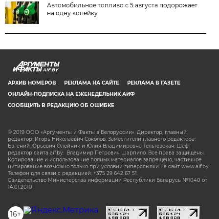
Автомобильное топливо с 5 августа подорожает
на одну копейку
AIF.BY
АРХИВ НОМЕРОВ
РЕКЛАМА НА САЙТЕ
РЕКЛАМА В ГАЗЕТЕ
ОНЛАЙН-ПОДПИСКА НА ЕЖЕНЕДЕЛЬНИК АИФ
СООБЩИТЬ В РЕДАКЦИЮ ОБ ОШИБКЕ
© 2019 ООО «Аргументы и Факты в Белоруссии». Директор, главный
редактор: Игорь Николаевич Соколов. Заместители главного редактора:
Евгений Юрьевич Олейник и Юлия Владимировна Тельтевская. Шеф-
редактор сайта aif.by: Владимир Петрович Шарпило. Все права защищены.
Копирование и использование полных материалов запрещено, частичное
цитирование возможно только при условии гиперссылки на сайт www.aif.by.
Телефон для связи с редакцией: +375 29 642 67 51.
Свидетельство Министерства информации Республики Беларусь №1040 от
14.01.2010
16+