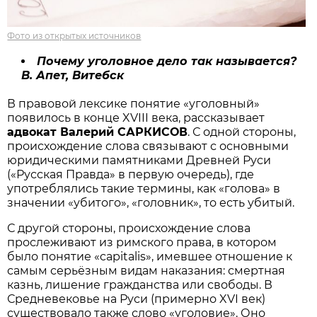
Фото из открытых источников
Почему уголовное дело так называется?
В. Апет, Витебск
В правовой лексике понятие «уголовный»
появилось в конце XVIII века, рассказывает
адвокат Валерий САРКИСОВ
. С одной стороны,
происхождение слова связывают с основными
юридическими памятниками Древней Руси
(«Русская Правда» в первую очередь), где
употреблялись такие термины, как «голова» в
значении «убитого», «головник», то есть убитый.
С другой стороны, происхождение слова
прослеживают из римского права, в котором
было понятие «capitalis», имевшее отношение к
самым серьёзным видам наказания: смертная
казнь, лишение гражданства или свободы. В
Средневековье на Руси (примерно XVI век)
существовало также слово «уголовие». Оно