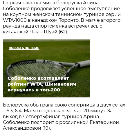
Первая ракетка мира белоруска Арина
Соболенко продолжает успешное выступление
на крупном женском теннисном турнире серии
WTA-1000 в канадском Торонто. В матче второго
раунда наша спортсменка встречалась с
китаянкой Чжан Шуай (62).
НОВОСТЬ ПО ТЕМЕ
Соболенко возглавляет
рейтинг WTA, Шиманович
вернулась в топ-200
Белоруска обыграла свою соперницу в двух сетах
– 6:3, 6:4. Матч продолжался 1 час 20 минут. За
выход в четвертьфинал турнира Арина
Соболенко поспорит с россиянкой Екатериной
Александровой (19).