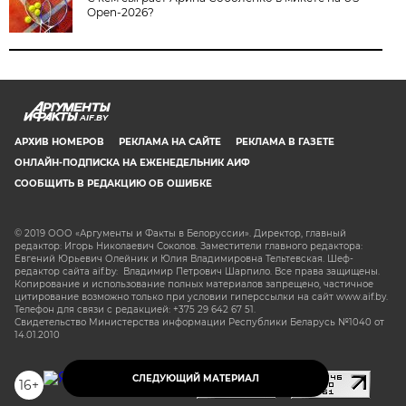
Open-2026?
AIF.BY
АРХИВ НОМЕРОВ
РЕКЛАМА НА САЙТЕ
РЕКЛАМА В ГАЗЕТЕ
ОНЛАЙН-ПОДПИСКА НА ЕЖЕНЕДЕЛЬНИК АИФ
СООБЩИТЬ В РЕДАКЦИЮ ОБ ОШИБКЕ
© 2019 ООО «Аргументы и Факты в Белоруссии». Директор, главный
редактор: Игорь Николаевич Соколов. Заместители главного редактора:
Евгений Юрьевич Олейник и Юлия Владимировна Тельтевская. Шеф-
редактор сайта aif.by: Владимир Петрович Шарпило. Все права защищены.
Копирование и использование полных материалов запрещено, частичное
цитирование возможно только при условии гиперссылки на сайт www.aif.by.
Телефон для связи с редакцией: +375 29 642 67 51.
Свидетельство Министерства информации Республики Беларусь №1040 от
14.01.2010
СЛЕДУЮЩИЙ МАТЕРИАЛ
16+