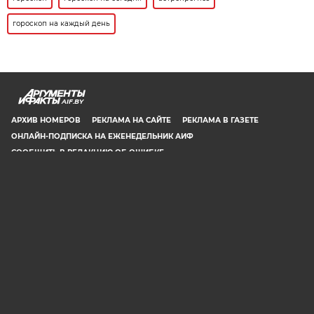
гороскоп на каждый день
AIF.BY
АРХИВ НОМЕРОВ
РЕКЛАМА НА САЙТЕ
РЕКЛАМА В ГАЗЕТЕ
ОНЛАЙН-ПОДПИСКА НА ЕЖЕНЕДЕЛЬНИК АИФ
СООБЩИТЬ В РЕДАКЦИЮ ОБ ОШИБКЕ
© 2019 ООО «Аргументы и Факты в Белоруссии». Директор, главный
редактор: Игорь Николаевич Соколов. Заместители главного редактора:
Евгений Юрьевич Олейник и Юлия Владимировна Тельтевская. Шеф-
редактор сайта aif.by: Владимир Петрович Шарпило. Все права защищены.
Копирование и использование полных материалов запрещено, частичное
цитирование возможно только при условии гиперссылки на сайт www.aif.by.
Телефон для связи с редакцией: +375 29 642 67 51.
Свидетельство Министерства информации Республики Беларусь №1040 от
14.01.2010
16+