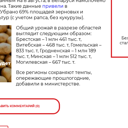
нным на 8 августа, в Беларуси намолочено
ерна. Такие данные
привели
в
 Убрано 69% площадей зерновых и
ур (с учетом рапса, без кукурузы).
Общий урожай в разрезе областей
выглядит следующим образом:
Бе
Брестская – 1 млн 461 тыс. т,
ста
Витебская – 468 тыс. т, Гомельская –
833 тыс. т, Гродненская – 1 млн 189
тыс. т, Минская – 1 млн 512 тыс. т,
Могилевская – 667 тыс. т.
удет
Все регионы сохраняют темпы,
опережающие прошлогодние,
добавили в министерстве.
АВИТЬ КОММЕНТАРИЙ (0)