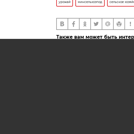
урожай
минсельхозпод
сельское хозяй
Также вам может быть инте
Белгидромет сказал, что бу
урожаем картофеля в Бела
Районы-передовики жатвы
назвали в Минсельхозпрод
АРХИВ НОМЕРОВ
РЕКЛ
AIF.BY
СООБЩИТЬ В РЕДАКЦИЮ 
© 2019 ООО «Аргументы и Ф
Олейник и Юлия Владимиров
полных материалов запрещен
642 67 51.
Свидетельство Министерств