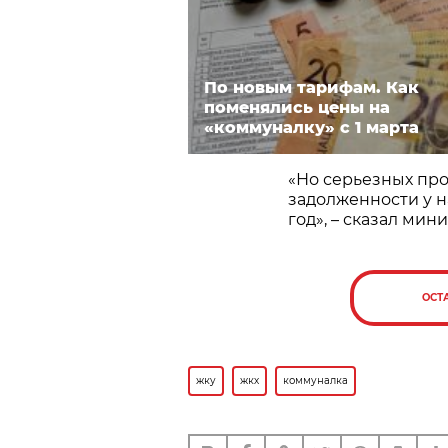
По новым тарифам. Как
поменялись цены на
«коммуналку» с 1 марта
«Но серьезных про
задолженности у н
год», – сказал мини
ОСТ
жку
жкх
коммуналка