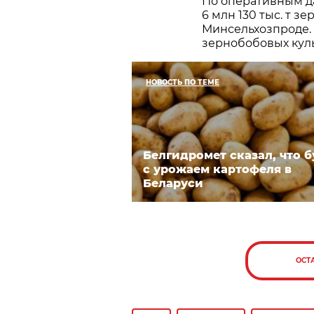
По оперативным да
6 млн 130 тыс. т з
Минсельхозпроде.
зернобобовых культ
НОВОСТЬ ПО ТЕМЕ
Белгидромет сказал, что б
с урожаем картофеля в
Беларуси
ОСТ