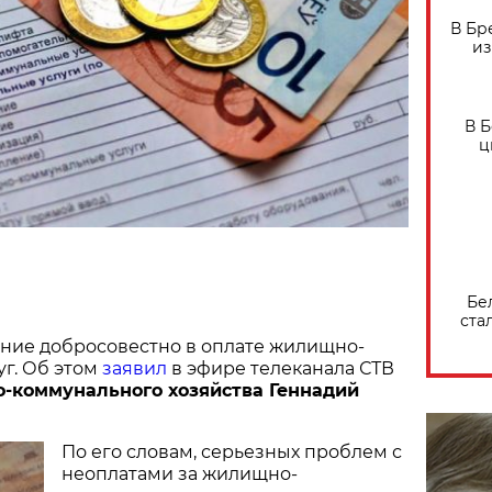
В Бр
из
В 
ц
Бе
ста
ение добросовестно в оплате жилищно-
г. Об этом
заявил
в эфире телеканала СТВ
-коммунального хозяйства Геннадий
По его словам, серьезных проблем с
неоплатами за жилищно-