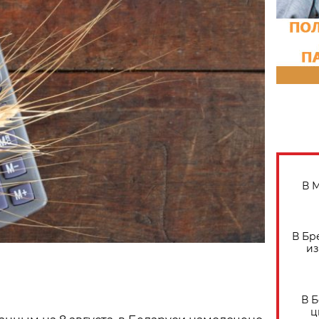
В 
В Бр
из
В 
ц