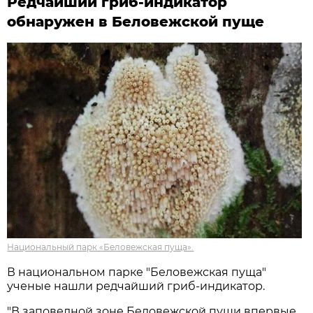
Редчайший гриб-индикатор
обнаружен в Беловежской пуще
Национальный парк «Беловежская пуща».
В национальном парке "Беловежская пуща"
ученые нашли редчайший гриб-индикатор.
"В заповедной зоне Беловежской пущи впервые