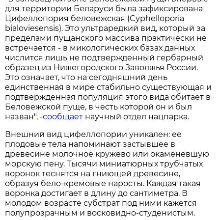
для территории Беларуси была зафиксирована
Цифеллопория беловежская (Cyphelloporia
bialoviesensis). Это ультраредкий вид, который за
пределами пущанского массива практически не
встречается - в микологических базах данных
числится лишь не подтвержденный гербарный
образец из Нижегородского Заволжья России.
Это означает, что на сегодняшний день
единственная в мире стабильно существующая и
подтвержденная популяция этого вида обитает в
Беловежской пуще, в честь которой он и был
назван", -
сообщает
научный отдел нацпарка.
Внешний вид цифеллопории уникален: ее
плодовые тела напоминают застывшее в
древесине молочное кружево или окаменевшую
морскую пену. Тысячи миниатюрных трубчатых
воронок теснятся на гниющей древесине,
образуя бело-кремовые наросты. Каждая такая
воронка достигает в длину до сантиметра. В
молодом возрасте субстрат под ними кажется
полупрозрачным и восковидно-студенистым.