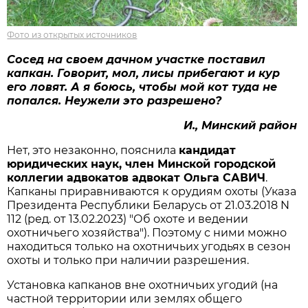
Фото из открытых источников
Сосед на своем дачном участке поставил
капкан. Говорит, мол, лисы прибегают и кур
его ловят. А я боюсь, чтобы
мой кот туда не
попался. Неужели это разрешено?
И., Минский район
Нет, это незаконно, пояснила
кандидат
юридических наук, член Минской городской
коллегии адвокатов адвокат Ольга САВИЧ
.
Капканы приравниваются к орудиям охоты (Указа
Президента Республики Беларусь от 21.03.2018 N
112 (ред. от 13.02.2023) "Об охоте и ведении
охотничьего хозяйства"). Поэтому с ними можно
находиться только на охотничьих угодьях в сезон
охоты и только при наличии разрешения.
Установка капканов вне охотничьих угодий (на
частной территории или землях общего