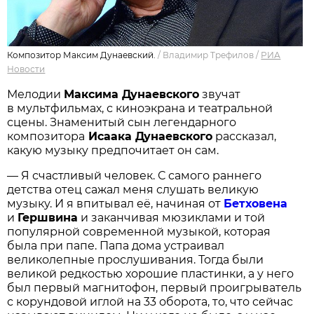
Композитор Максим Дунаевский.
/
Владимир Трефилов
/
РИА
Новости
Мелодии
Максима Дунаевского
звучат
в мультфильмах, с киноэкрана и театральной
сцены. Знаменитый сын легендарного
композитора
Исаака Дунаевского
рассказал,
какую музыку предпочитает он сам.
— Я счастливый человек. С самого раннего
детства отец сажал меня слушать великую
музыку. И я впитывал её, начиная от
Бетховена
и
Гершвина
и заканчивая мюзиклами и той
популярной современной музыкой, которая
была при папе. Папа дома устраивал
великолепные прослушивания. Тогда были
великой редкостью хорошие пластинки, а у него
был первый магнитофон, первый проигрыватель
с корундовой иглой на 33 оборота, то, что сейчас