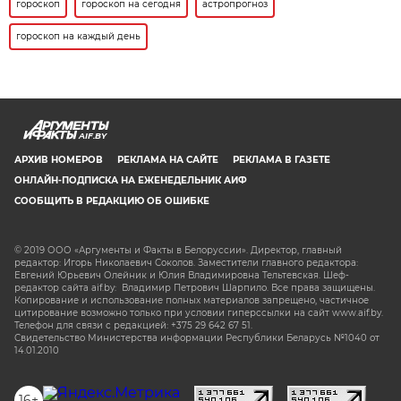
гороскоп
гороскоп на сегодня
астропрогноз
гороскоп на каждый день
AIF.BY
АРХИВ НОМЕРОВ
РЕКЛАМА НА САЙТЕ
РЕКЛАМА В ГАЗЕТЕ
ОНЛАЙН-ПОДПИСКА НА ЕЖЕНЕДЕЛЬНИК АИФ
СООБЩИТЬ В РЕДАКЦИЮ ОБ ОШИБКЕ
© 2019 ООО «Аргументы и Факты в Белоруссии». Директор, главный
редактор: Игорь Николаевич Соколов. Заместители главного редактора:
Евгений Юрьевич Олейник и Юлия Владимировна Тельтевская. Шеф-
редактор сайта aif.by: Владимир Петрович Шарпило. Все права защищены.
Копирование и использование полных материалов запрещено, частичное
цитирование возможно только при условии гиперссылки на сайт www.aif.by.
Телефон для связи с редакцией: +375 29 642 67 51.
Свидетельство Министерства информации Республики Беларусь №1040 от
14.01.2010
16+