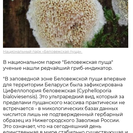
Национальный парк «Беловежская пуща».
В национальном парке "Беловежская пуща"
ученые нашли редчайший гриб-индикатор.
"В заповедной зоне Беловежской пущи впервые
для территории Беларуси была зафиксирована
Цифеллопория беловежская (Cyphelloporia
bialoviesensis). Это ультраредкий вид, который за
пределами пущанского массива практически не
встречается - в микологических базах данных
числится лишь не подтвержденный гербарный
образец из Нижегородского Заволжья России.
Это означает, что на сегодняшний день
единственная в мире стабильно существующая и