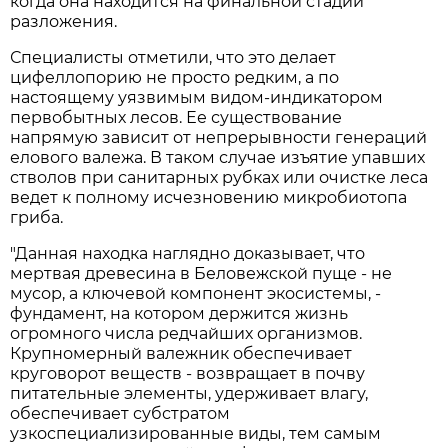
когда она находится на финальной стадии
разложения.
Специалисты отметили, что это делает
цифеллопорию не просто редким, а по
настоящему уязвимым видом-индикатором
первобытных лесов. Ее существование
напрямую зависит от непрерывности генераций
елового валежа. В таком случае изъятие упавших
стволов при санитарных рубках или очистке леса
ведет к полному исчезновению микробиотопа
гриба.
"Данная находка наглядно доказывает, что
мертвая древесина в Беловежской пуще - не
мусор, а ключевой компонент экосистемы, -
фундамент, на котором держится жизнь
огромного числа редчайших организмов.
Крупномерный валежник обеспечивает
круговорот веществ - возвращает в почву
питательные элементы, удерживает влагу,
обеспечивает субстратом
узкоспециализированные виды, тем самым