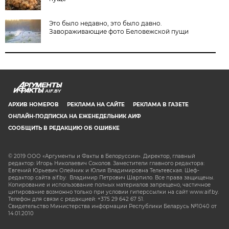
Это было недавно, это было давно.
Завораживающие фото Беловежской пущи
AIF.BY
АРХИВ НОМЕРОВ
РЕКЛАМА НА САЙТЕ
РЕКЛАМА В ГАЗЕТЕ
ОНЛАЙН-ПОДПИСКА НА ЕЖЕНЕДЕЛЬНИК АИФ
СООБЩИТЬ В РЕДАКЦИЮ ОБ ОШИБКЕ
© 2019 ООО «Аргументы и Факты в Белоруссии». Директор, главный
редактор: Игорь Николаевич Соколов. Заместители главного редактора:
Евгений Юрьевич Олейник и Юлия Владимировна Тельтевская. Шеф-
редактор сайта aif.by: Владимир Петрович Шарпило. Все права защищены.
Копирование и использование полных материалов запрещено, частичное
цитирование возможно только при условии гиперссылки на сайт www.aif.by.
Телефон для связи с редакцией: +375 29 642 67 51.
Свидетельство Министерства информации Республики Беларусь №1040 от
14.01.2010