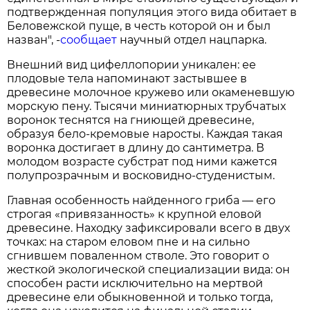
подтвержденная популяция этого вида обитает в
Беловежской пуще, в честь которой он и был
назван", -
сообщает
научный отдел нацпарка.
Внешний вид цифеллопории уникален: ее
плодовые тела напоминают застывшее в
древесине молочное кружево или окаменевшую
морскую пену. Тысячи миниатюрных трубчатых
воронок теснятся на гниющей древесине,
образуя бело-кремовые наросты. Каждая такая
воронка достигает в длину до сантиметра. В
молодом возрасте субстрат под ними кажется
полупрозрачным и восковидно-студенистым.
Главная особенность найденного гриба — его
строгая «привязанность» к крупной еловой
древесине. Находку зафиксировали всего в двух
точках: на старом еловом пне и на сильно
сгнившем поваленном стволе. Это говорит о
жесткой экологической специализации вида: он
способен расти исключительно на мертвой
древесине ели обыкновенной и только тогда,