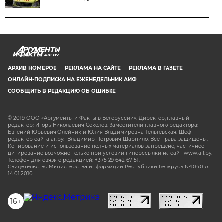
AIF.BY
АРХИВ НОМЕРОВ
РЕКЛАМА НА САЙТЕ
РЕКЛАМА В ГАЗЕТЕ
ОНЛАЙН-ПОДПИСКА НА ЕЖЕНЕДЕЛЬНИК АИФ
СООБЩИТЬ В РЕДАКЦИЮ ОБ ОШИБКЕ
© 2019 ООО «Аргументы и Факты в Белоруссии». Директор, главный
редактор: Игорь Николаевич Соколов. Заместители главного редактора:
Евгений Юрьевич Олейник и Юлия Владимировна Тельтевская. Шеф-
редактор сайта aif.by: Владимир Петрович Шарпило. Все права защищены.
Копирование и использование полных материалов запрещено, частичное
цитирование возможно только при условии гиперссылки на сайт www.aif.by.
Телефон для связи с редакцией: +375 29 642 67 51.
Свидетельство Министерства информации Республики Беларусь №1040 от
14.01.2010
16+