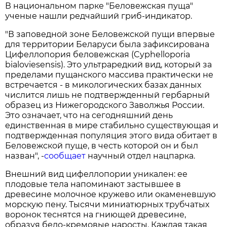
В национальном парке "Беловежская пуща"
ученые нашли редчайший гриб-индикатор.
"В заповедной зоне Беловежской пущи впервые
для территории Беларуси была зафиксирована
Цифеллопория беловежская (Cyphelloporia
bialoviesensis). Это ультраредкий вид, который за
пределами пущанского массива практически не
встречается - в микологических базах данных
числится лишь не подтвержденный гербарный
образец из Нижегородского Заволжья России.
Это означает, что на сегодняшний день
единственная в мире стабильно существующая и
подтвержденная популяция этого вида обитает в
Беловежской пуще, в честь которой он и был
назван", -
сообщает
научный отдел нацпарка.
Внешний вид цифеллопории уникален: ее
плодовые тела напоминают застывшее в
древесине молочное кружево или окаменевшую
морскую пену. Тысячи миниатюрных трубчатых
воронок теснятся на гниющей древесине,
образуя бело-кремовые наросты. Каждая такая