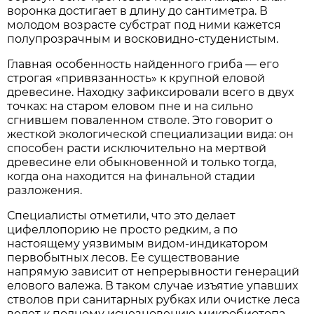
воронка достигает в длину до сантиметра. В
молодом возрасте субстрат под ними кажется
полупрозрачным и восковидно-студенистым.
Главная особенность найденного гриба — его
строгая «привязанность» к крупной еловой
древесине. Находку зафиксировали всего в двух
точках: на старом еловом пне и на сильно
сгнившем поваленном стволе. Это говорит о
жесткой экологической специализации вида: он
способен расти исключительно на мертвой
древесине ели обыкновенной и только тогда,
когда она находится на финальной стадии
разложения.
Специалисты отметили, что это делает
цифеллопорию не просто редким, а по
настоящему уязвимым видом-индикатором
первобытных лесов. Ее существование
напрямую зависит от непрерывности генераций
елового валежа. В таком случае изъятие упавших
стволов при санитарных рубках или очистке леса
ведет к полному исчезновению микробиотопа