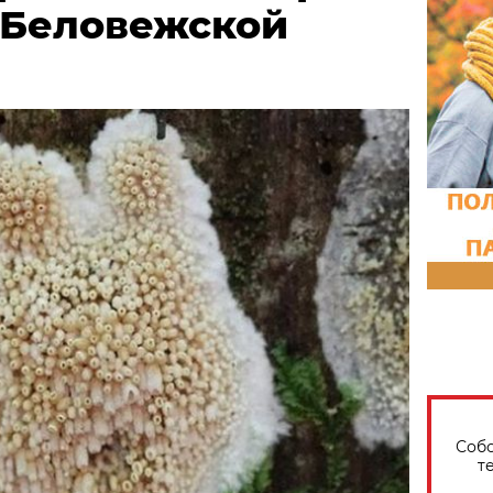
 Беловежской
Собо
т