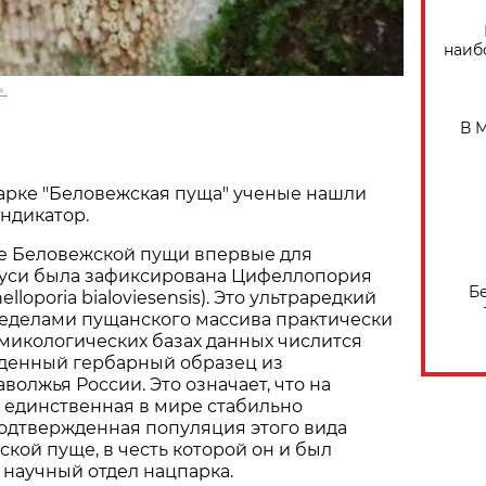
наиб
.
В 
арке "Беловежская пуща" ученые нашли
ндикатор.
не Беловежской пущи впервые для
уси была зафиксирована Цифеллопория
Б
lloporia bialoviesensis). Это ультраредкий
ределами пущанского массива практически
в микологических базах данных числится
денный гербарный образец из
волжья России. Это означает, что на
 единственная в мире стабильно
одтвержденная популяция этого вида
ской пуще, в честь которой он и был
научный отдел нацпарка.