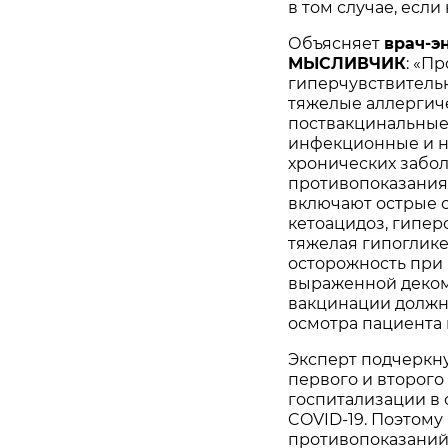
в том случае, если
Объясняет
врач-э
МЫСЛИВЧИК
: «П
гиперчувствительн
тяжелые аллергич
поствакцинальные
инфекционные и н
хронических забо
противопоказания
включают острые 
кетоацидоз, гипер
тяжелая гипоглике
осторожность при
выраженной деком
вакцинации должн
осмотра пациента 
Эксперт подчеркн
первого и второго
госпитализации в 
COVID-19. Поэтому
противопоказаний