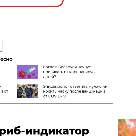
ресно
Когда в Беларуси начнут
прививать от коронавируса
детей?
м
Эпидемиолог ответила, нужно ли
й от
носить маску после вакцинации
от COVID-19
риб-индикатор