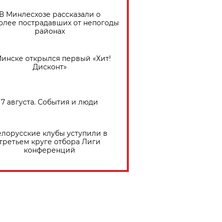
В Минлесхозе рассказали о
олее пострадавших от непогоды
районах
Минске открылся первый «Хит!
Дисконт»
7 августа. События и люди
елорусские клубы уступили в
третьем круге отбора Лиги
конференций