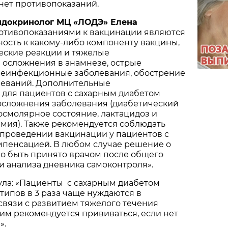
 нет противопоказаний.
ндокринолог МЦ «ЛОДЭ» Елена
ротивопоказаниями к вакцинации являются
ость к какому-либо компоненту вакцины,
еские реакции и тяжелые
 осложнения в анамнезе, острые
еинфекционные заболевания, обострение
леваний. Дополнительные
 для пациентов с сахарным диабетом
осложнения заболевания (диабетический
осмолярное состояние, лактацидоз и
мия). Также рекомендуется соблюдать
 проведении вакцинации у пациентов с
пенсацией. В любом случае решение о
о быть принято врачом после общего
и анализа дневника самоконтроля».
ула: «Пациенты с сахарным диабетом
 типов в 3 раза чаще нуждаются в
связи с развитием тяжелого течения
 им рекомендуется прививаться, если нет
».