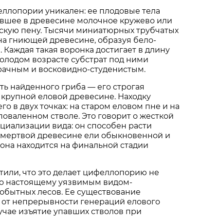
ллопории уникален: ее плодовые тела
вшее в древесине молочное кружево или
кую пену. Тысячи миниатюрных трубчатых
на гниющей древесине, образуя бело-
 Каждая такая воронка достигает в длину
молодом возрасте субстрат под ними
рачным и восковидно-студенистым.
ть найденного гриба — его строгая
 крупной еловой древесине. Находку
о в двух точках: на старом еловом пне и на
оваленном стволе. Это говорит о жесткой
циализации вида: он способен расти
 мертвой древесине ели обыкновенной и
а она находится на финальной стадии
или, что это делает цифеллопорию не
по настоящему уязвимым видом-
обытных лесов. Ее существование
 от непрерывности генераций елового
лучае изъятие упавших стволов при