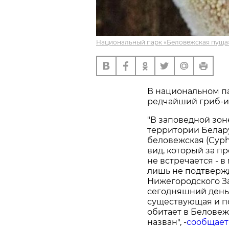
Национальный парк «Беловежская пуща»
В национальном п
редчайший гриб-и
"В заповедной зо
территории Белар
беловежская (Cyphe
вид, который за п
не встречается - 
лишь не подтверж
Нижегородского За
сегодняшний день
существующая и п
обитает в Беловеж
назван", -
сообщает