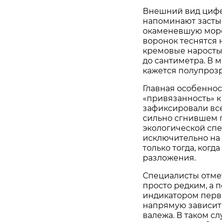
Внешний вид цифе
напоминают засты
окаменевшую морс
воронок теснятся 
кремовые наросты.
до сантиметра. В 
кажется полупроз
Главная особеннос
«привязанность» к
зафиксировали всег
сильно сгнившем п
экологической спе
исключительно на
только тогда, когд
разложения.
Специалисты отмет
просто редким, а 
индикатором перв
напрямую зависит
валежа. В таком с