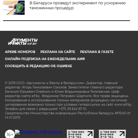
В Беларуси проведут эксперимент по ускорению
таможенных процедур
AIF.BY
АРХИВ НОМЕРОВ
РЕКЛАМА НА САЙТЕ
РЕКЛАМА В ГАЗЕТЕ
ОНЛАЙН-ПОДПИСКА НА ЕЖЕНЕДЕЛЬНИК АИФ
СООБЩИТЬ В РЕДАКЦИЮ ОБ ОШИБКЕ
© 2019 ООО «Аргументы и Факты в Белоруссии». Директор, главный
редактор: Игорь Николаевич Соколов. Заместители главного редактора:
Евгений Юрьевич Олейник и Юлия Владимировна Тельтевская. Шеф-
редактор сайта aif.by: Владимир Петрович Шарпило. Все права защищены.
Копирование и использование полных материалов запрещено, частичное
цитирование возможно только при условии гиперссылки на сайт www.aif.by.
Телефон для связи с редакцией: +375 29 642 67 51.
Свидетельство Министерства информации Республики Беларусь №1040 от
14.01.2010
16+