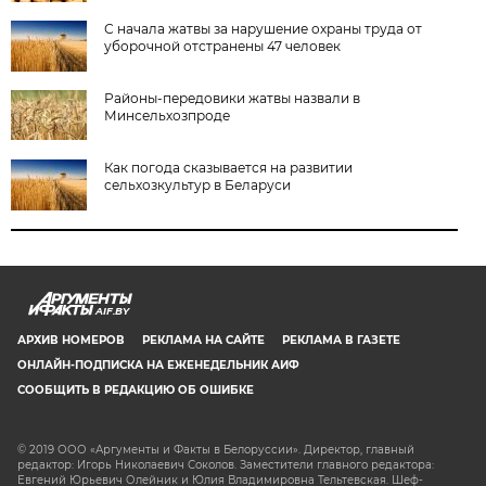
С начала жатвы за нарушение охраны труда от
уборочной отстранены 47 человек
Районы-передовики жатвы назвали в
Минсельхозпроде
Как погода сказывается на развитии
сельхозкультур в Беларуси
AIF.BY
АРХИВ НОМЕРОВ
РЕКЛАМА НА САЙТЕ
РЕКЛАМА В ГАЗЕТЕ
ОНЛАЙН-ПОДПИСКА НА ЕЖЕНЕДЕЛЬНИК АИФ
СООБЩИТЬ В РЕДАКЦИЮ ОБ ОШИБКЕ
© 2019 ООО «Аргументы и Факты в Белоруссии». Директор, главный
редактор: Игорь Николаевич Соколов. Заместители главного редактора:
Евгений Юрьевич Олейник и Юлия Владимировна Тельтевская. Шеф-