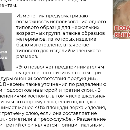
ментам.
Изменения предусматривают
возможность использования одного
типового образца для нескольких
возрастных групп, а также образцов
материалов, из которых изделие
было изготовлено, в качестве
типового для изделий маленького
что
размера.
рая
«Это позволяет предпринимателям
существенно снизить затраты при
уры оценки соответствия продукции», -
. Внесены также уточнения по разделению
и подростков на второй и третий слои. «В
менениями костюмы, в том числе школьная
ситься ко второму слою, если подкладка
анимает менее 40% площади верха изделия,
 третьему слою, если она составляет не
, - отметили в пресс-службе. - Разделение
и третий слои является принципиальным,