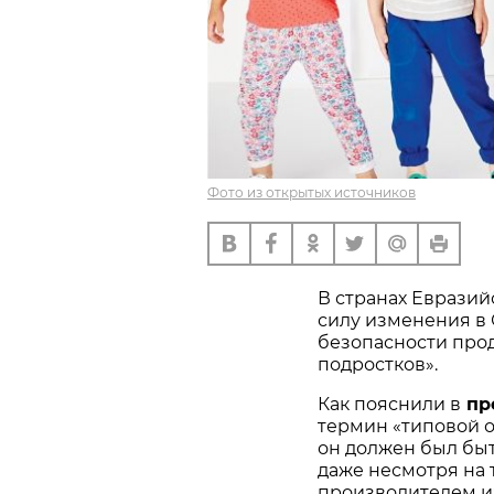
Фото из открытых источников
В странах Евразий
силу изменения в
безопасности прод
подростков».
Как пояснили в
пр
термин «типовой о
он должен был быт
даже несмотря на 
производителем и