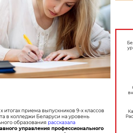
Бе
ур
вн
 итогах приема выпускников 9-х классов
Ка
Рас
а в колледжи Беларуси на уровень
ьного образования
рассказала
авного управления профессионального