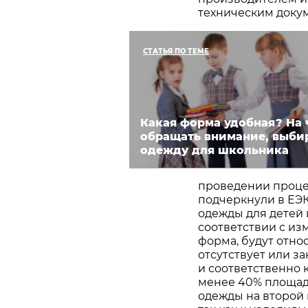
техническим доку
СТАТЬЯ ПО ТЕМЕ
Какая форма удобная? На 
обращать внимание, выби
одежду для школьника
проведении процед
подчеркнули в ЕЭК
одежды для детей 
соответствии с из
форма, будут отно
отсутствует или з
и соответственно к
менее 40% площади
одежды на второй 