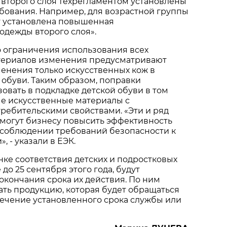
м второго слоя техрегламентом установлены
бования. Например, для возрастной группы
лет установлена повышенная
одежды второго слоя».
о ограничения использования всех
териалов изменения предусматривают
енения только искусственных кож в
 обуви. Таким образом, поправки
овать в подкладке детской обуви в том
е искусственные материалы с
ебительскими свойствами. «Эти и ряд
омогут бизнесу повысить эффективность
 соблюдении требований безопасности к
, - указали в ЕЭК.
ке соответствия детских и подростковых
до 25 сентября этого года, будут
окончания срока их действия. По ним
ть продукцию, которая будет обращаться
течение установленного срока службы или