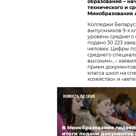
образования – на
технического и с
Минобразования
Колледжи Беларус
выпускников 9-х к
уровень среднего 
подано 30 223 зая
человек. Цифры по
среднего специаль
высоким», – заяви
прием документов 
класса школ на сп
хозяйство» и «вет
НОВОСТЬ ПО ТЕМЕ
В Минобразования подвел
итоги подачи документов 