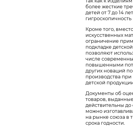
так как к изделия
более жесткие тре
детей от 7 до 14 
гигроскопичность 
Кроме того, вмест
искусственных ма
ограничение прим
подкладке детской
позволяют использ
числе современны
повышенными потр
других новаций п
производства при
детской продукции»
Документы об оцен
товаров, выданные 
действительны до 
можно изготавлива
на рынке союза в 
срока годности.