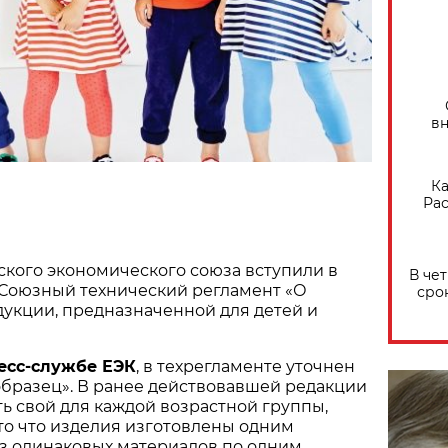
вн
Ка
Рас
ского экономического союза вступили в
В че
 Союзный технический регламент «О
сро
укции, предназначенной для детей и
есс-службе ЕЭК
, в техрегламенте уточнен
бразец». В ранее действовавшей редакции
ь свой для каждой возрастной группы,
то что изделия изготовлены одним
з одинаковых материалов по одним