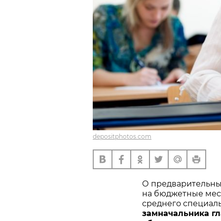
depositphotos.com
О предварительных
на бюджетные мест
среднего специал
замначальника гл