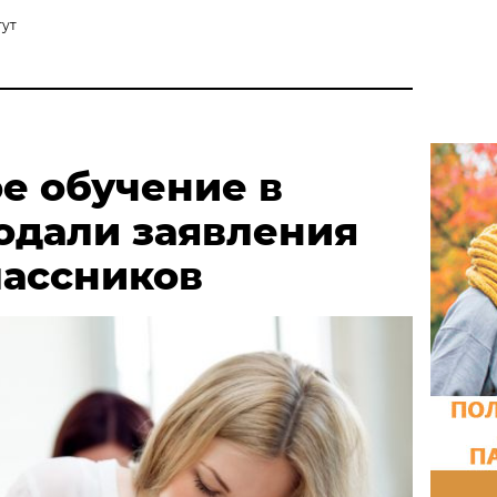
гут
е обучение в
одали заявления
классников