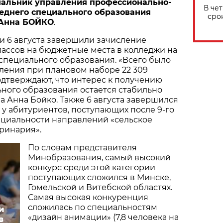
чальник управления профессионально-
В че
реднего специального образования
сро
 Анна БОЙКО
.
и 6 августа завершили зачисление
лассов на бюджетные места в колледжи на
специального образования. «Всего было
вления при плановом наборе 22 309
дтверждают, что интерес к получению
ного образования остается стабильно
ла Анна Бойко. Также 6 августа завершился
у абитуриентов, поступающих после 9-го
ециальности направлений «сельское
еринария».
По словам представителя
Минобразования, самый высокий
конкурс среди этой категории
поступающих сложился в Минске,
Гомельской и Витебской областях.
Самая высокая конкуренция
сложилась по специальностям
и
«дизайн анимации» (7,8 человека на
в