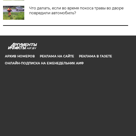
Что делать, если во время покоса травы во дворе
повредили автомобиль?
AIF.BY
АРХИВ НОМЕРОВ
РЕКЛАМА НА САЙТЕ
РЕКЛАМА В ГАЗЕТЕ
ОНЛАЙН-ПОДПИСКА НА ЕЖЕНЕДЕЛЬНИК АИФ
СООБЩИТЬ В РЕДАКЦИЮ ОБ ОШИБКЕ
© 2019 ООО «Аргументы и Факты в Белоруссии». Директор, главный
редактор: Игорь Николаевич Соколов. Заместители главного редактора:
Евгений Юрьевич Олейник и Юлия Владимировна Тельтевская. Шеф-
редактор сайта aif.by: Владимир Петрович Шарпило. Все права защищены.
Копирование и использование полных материалов запрещено, частичное
цитирование возможно только при условии гиперссылки на сайт www.aif.by.
Телефон для связи с редакцией: +375 29 642 67 51.
Свидетельство Министерства информации Республики Беларусь №1040 от
14.01.2010