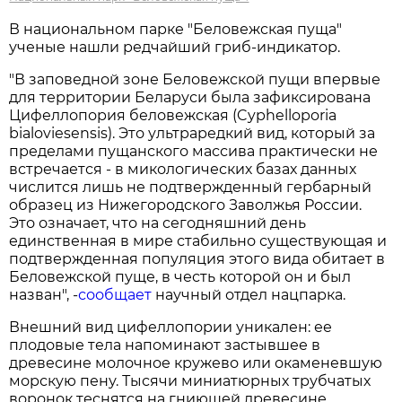
В национальном парке "Беловежская пуща"
ученые нашли редчайший гриб-индикатор.
"В заповедной зоне Беловежской пущи впервые
для территории Беларуси была зафиксирована
Цифеллопория беловежская (Cyphelloporia
bialoviesensis). Это ультраредкий вид, который за
пределами пущанского массива практически не
встречается - в микологических базах данных
числится лишь не подтвержденный гербарный
образец из Нижегородского Заволжья России.
Это означает, что на сегодняшний день
единственная в мире стабильно существующая и
подтвержденная популяция этого вида обитает в
Беловежской пуще, в честь которой он и был
назван", -
сообщает
научный отдел нацпарка.
Внешний вид цифеллопории уникален: ее
плодовые тела напоминают застывшее в
древесине молочное кружево или окаменевшую
морскую пену. Тысячи миниатюрных трубчатых
воронок теснятся на гниющей древесине,