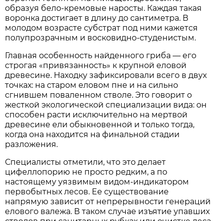
образуя бело-кремовые наросты. Каждая такая
воронка достигает в длину до сантиметра. В
молодом возрасте субстрат под ними кажется
полупрозрачным и восковидно-студенистым.
Главная особенность найденного гриба — его
строгая «привязанность» к крупной еловой
древесине. Находку зафиксировали всего в двух
точках: на старом еловом пне и на сильно
сгнившем поваленном стволе. Это говорит о
жесткой экологической специализации вида: он
способен расти исключительно на мертвой
древесине ели обыкновенной и только тогда,
когда она находится на финальной стадии
разложения.
Специалисты отметили, что это делает
цифеллопорию не просто редким, а по
настоящему уязвимым видом-индикатором
первобытных лесов. Ее существование
напрямую зависит от непрерывности генераций
елового валежа. В таком случае изъятие упавших