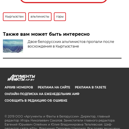
Кыргызстан
альпинисты
горы
Также вам может быть интересно
Двое белорусских альпинистов пропали после
восхождения в Кыргызстане
AIF.BY
АРХИВ НОМЕРОВ
РЕКЛАМА НА САЙТЕ
РЕКЛАМА В ГАЗЕТЕ
ОНЛАЙН-ПОДПИСКА НА ЕЖЕНЕДЕЛЬНИК АИФ
СООБЩИТЬ В РЕДАКЦИЮ ОБ ОШИБКЕ
© 2019 ООО «Аргументы и Факты в Белоруссии». Директор, главный
редактор: Игорь Николаевич Соколов. Заместители главного редактора:
Евгений Юрьевич Олейник и Юлия Владимировна Тельтевская. Шеф-
редактор сайта aif.by: Владимир Петрович Шарпило. Все права защищены.