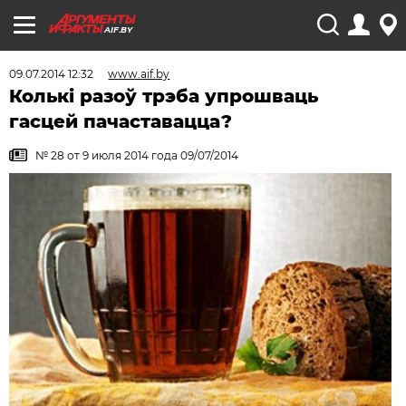
AIF.BY
09.07.2014 12:32
www.aif.by
Колькi разоў трэба упрошваць
гасцей пачаставацца?
№ 28 от 9 июля 2014 года 09/07/2014