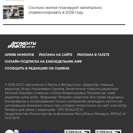
Сколько жилья планируют капитально
отремонтировать в 2026 году
AIF.BY
АРХИВ НОМЕРОВ
РЕКЛАМА НА САЙТЕ
РЕКЛАМА В ГАЗЕТЕ
ОНЛАЙН-ПОДПИСКА НА ЕЖЕНЕДЕЛЬНИК АИФ
СООБЩИТЬ В РЕДАКЦИЮ ОБ ОШИБКЕ
© 2019 ООО «Аргументы и Факты в Белоруссии». Директор, главный
редактор: Игорь Николаевич Соколов. Заместители главного редактора:
Евгений Юрьевич Олейник и Юлия Владимировна Тельтевская. Шеф-
редактор сайта aif.by: Владимир Петрович Шарпило. Все права защищены.
Копирование и использование полных материалов запрещено, частичное
цитирование возможно только при условии гиперссылки на сайт www.aif.by.
Телефон для связи с редакцией: +375 29 642 67 51.
Свидетельство Министерства информации Республики Беларусь №1040 от
14.01.2010