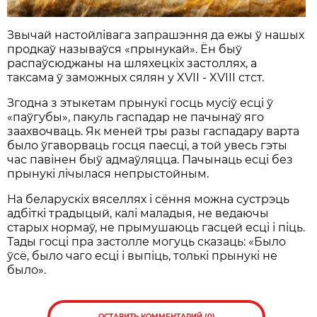
Звычай настойлівага запрашэння да ежы ў нашых
продкаў называўся «прынукай». Ён быў
распаўсюджаны на шляхецкіх застоллях, а
таксама ў заможных сялян у XVII - XVIII стст.
Згодна з этыкетам прынукі госць мусіў есці ў
«паўгубы», пакуль гаспадар не пачынаў яго
заахвочваць. Як меней тры разы гаспадару варта
было ўгаворваць госця паесці, а той увесь гэты
час павінен быў адмаўляцца. Пачынаць есці без
прынукі лічылася непрыстойным.
На беларускіх вяселлях і сёння можна сустрэць
адбіткі традыцый, калі маладыя, не ведаючы
старых нормаў, не прымушаюць гасцей есці і піць.
Тады госці пра застолле могуць сказаць: «Было
ўсё, было чаго есці і выпіць, толькі прынукі не
было».
ОСТАВИТЬ КОММЕНТАРИЙ (0)