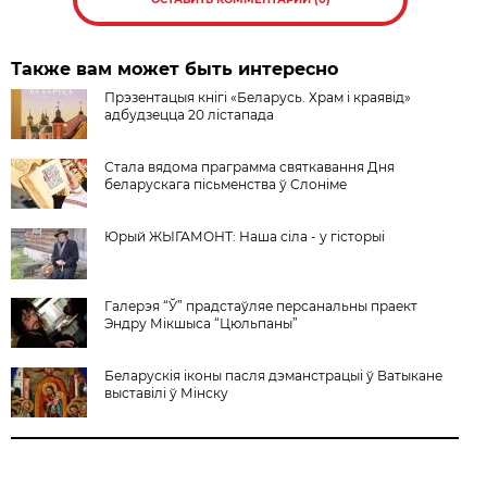
Также вам может быть интересно
Прэзентацыя кнігі «Беларусь. Храм і краявід»
адбудзецца 20 лістапада
Стала вядома праграмма святкавання Дня
беларускага пісьменства ў Слоніме
Юрый ЖЫГАМОНТ: Наша сіла - у гісторыі
Галерэя “Ў” прадстаўляе персанальны праект
Эндру Мікшыса “Цюльпаны”
Беларускія іконы пасля дэманстрацыі ў Ватыкане
выставілі ў Мінску