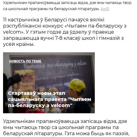
Удзельнікам прапаноўваецца запісаць відэа, дзе яны чытаюць твор
са школьнай праграмы па беларускай літаратуры.
АиФ
11 кастрычніка ў Беларусі пачаўся вялікі
рэспубліканскі конкурс «Чытаем па-беларуску з
velcom». У гэтым годзе да ўдзелу ў праекце
запрашаюцца вучні 7-8 класаў школ і гімназій з
усёй краіны.
НОВОСТЬ ПО ТЕМЕ
Cтартаваў новы этап
сацыяльнага праекта "Чытаем
па-беларуску з velcom"
Удзельнікам прапаноўваецца запісаць відэа, дзе
яны чытаюць твор са школьнай праграмы па
беларускай літаратуры. Гэта можа быць як паэзія,