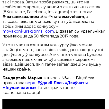
так і проза. Затым трэба размясціць яго на
асабістай старонцы ў адной з сацыяльных сетак
(ВКонтакте, Facebook, Instagram) з хэштэгам
#чытаемзвэлком
або
#чытаемзvelcom
, а
таксама выслаць спасылку на публікацыю на
афіцыйны адрас конкурсу –
movakonkurs@gmail.com
. Відэазапісы ўдзельнікаў
прымаюцца да 30 лістапада 2017 года.
У гэты час па хэштэгам конкурсу ўжо можна
знайсці шмат цікавых відэа, якія дасылаюць вучні
для ўдзелу ў конкурсе. А мы штотыднёва будзем
знаёміць нашых чытачоў з самымі яскравымі
відэа! Дзівіцеся, якія таленавітыя дзеці жывуць у
нашай краіне.
Бандарэвіч Марыя
з школы №
г. Віцебска
46
прачытала
верш
Еўдакіі Лось «Дзяўчаты
мінулай вайны»
. Гэтае прачытанне
кране ваша сэрца!