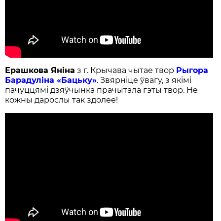
Ерашкова Яніна
з г. Крычава чытае твор
Рыгора
Барадуліна «Бацьку»
. Звярніце ўвагу, з якімі
пачуццямі дзяўчынка прачытала гэты твор. Не
кожны дарослы так здолее!