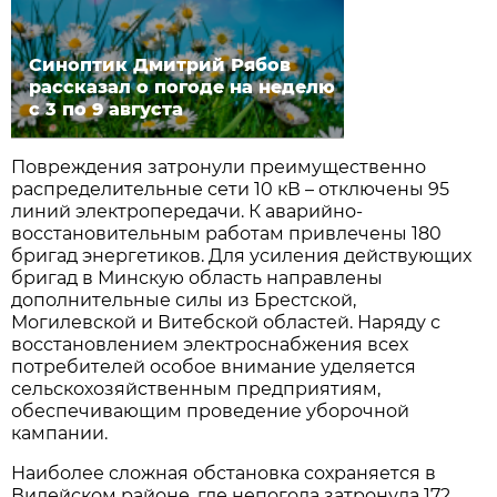
Синоптик Дмитрий Рябов
рассказал о погоде на неделю
с 3 по 9 августа
Повреждения затронули преимущественно
распределительные сети 10 кВ – отключены 95
линий электропередачи. К аварийно-
восстановительным работам привлечены 180
бригад энергетиков. Для усиления действующих
бригад в Минскую область направлены
дополнительные силы из Брестской,
Могилевской и Витебской областей. Наряду с
восстановлением электроснабжения всех
потребителей особое внимание уделяется
сельскохозяйственным предприятиям,
обеспечивающим проведение уборочной
кампании.
Наиболее сложная обстановка сохраняется в
Вилейском районе, где непогода затронула 172