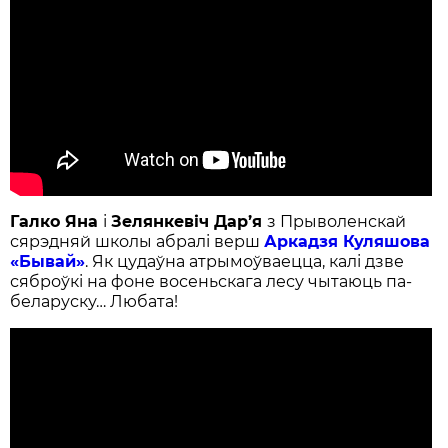
Галко Яна
і
Зелянкевіч Дар’я
з Прыволенскай
сярэдняй школы абралі верш
Аркадзя Куляшова
«Бывай»
. Як цудаўна атрымоўваецца, калі дзве
сяброўкі на фоне восеньскага лесу чытаюць па-
беларуску… Любата!