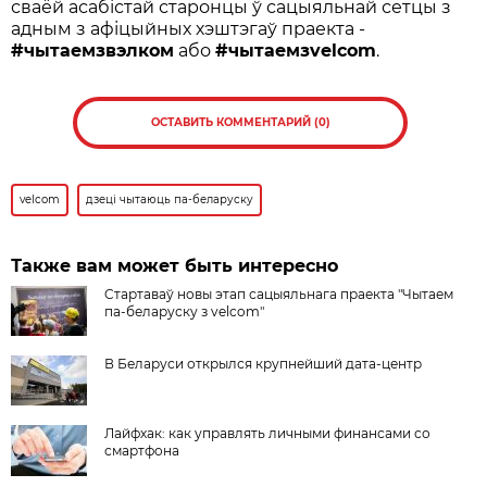
сваёй асабістай старонцы ў сацыяльнай сетцы з
адным з афіцыйных хэштэгаў праекта -
#чытаемзвэлком
або
#чытаемзvelcom
.
ОСТАВИТЬ КОММЕНТАРИЙ (0)
velcom
дзецi чытаюць па-беларуску
Также вам может быть интересно
Cтартаваў новы этап сацыяльнага праекта "Чытаем
па-беларуску з velcom"
В Беларуси открылся крупнейший дата-центр
Лайфхак: как управлять личными финансами со
смартфона