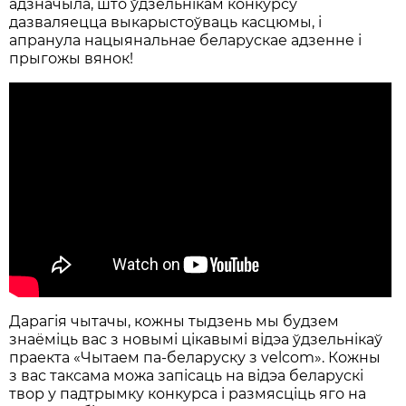
адзначыла, што ўдзельнікам конкурсу
дазваляецца выкарыстоўваць касцюмы, і
апранула нацыянальнае беларускае адзенне і
прыгожы вянок!
Дарагія чытачы, кожны тыдзень мы будзем
знаёміць вас з новымі цікавымі відэа ўдзельнікаў
праекта «Чытаем па-беларуску з velcom». Кожны
з вас таксама можа запісаць на відэа беларускі
твор у падтрымку конкурса і размясціць яго на