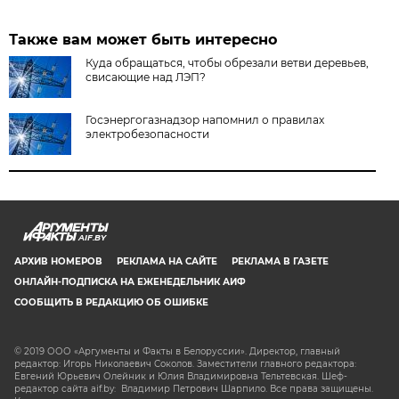
Также вам может быть интересно
Куда обращаться, чтобы обрезали ветви деревьев,
свисающие над ЛЭП?
Госэнергогазнадзор напомнил о правилах
электробезопасности
AIF.BY
АРХИВ НОМЕРОВ
РЕКЛАМА НА САЙТЕ
РЕКЛАМА В ГАЗЕТЕ
ОНЛАЙН-ПОДПИСКА НА ЕЖЕНЕДЕЛЬНИК АИФ
СООБЩИТЬ В РЕДАКЦИЮ ОБ ОШИБКЕ
© 2019 ООО «Аргументы и Факты в Белоруссии». Директор, главный
редактор: Игорь Николаевич Соколов. Заместители главного редактора:
Евгений Юрьевич Олейник и Юлия Владимировна Тельтевская. Шеф-
редактор сайта aif.by: Владимир Петрович Шарпило. Все права защищены.