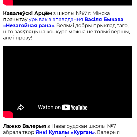
Кавалеўскі Арцём
з школы №
г. Мінска
67
прачытаў
урывак з апавядання
Васіля Быкава
«Незагойная рана»
. Вельмі добры прыклад таго,
што заяўляць на конкурс можна не толькі вершы,
але і прозу!
Лажко Валерыя
з Навагрудскай школы №7
абрала твор
Янкі Купалы «Курган»
. Валерыя