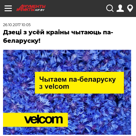
AIF.BY
26.10.2017 10:05
Дзецi з усёй краіны чытаюць па-
беларуску!