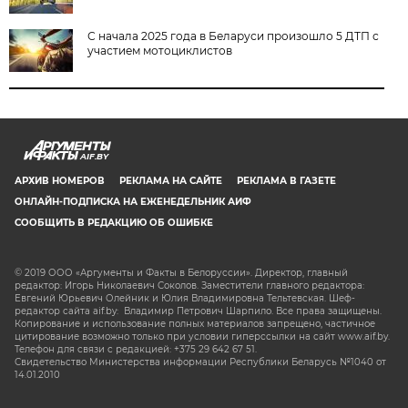
С начала 2025 года в Беларуси произошло 5 ДТП с
участием мотоциклистов
AIF.BY
АРХИВ НОМЕРОВ
РЕКЛАМА НА САЙТЕ
РЕКЛАМА В ГАЗЕТЕ
ОНЛАЙН-ПОДПИСКА НА ЕЖЕНЕДЕЛЬНИК АИФ
СООБЩИТЬ В РЕДАКЦИЮ ОБ ОШИБКЕ
© 2019 ООО «Аргументы и Факты в Белоруссии». Директор, главный
редактор: Игорь Николаевич Соколов. Заместители главного редактора:
Евгений Юрьевич Олейник и Юлия Владимировна Тельтевская. Шеф-
редактор сайта aif.by: Владимир Петрович Шарпило. Все права защищены.
Копирование и использование полных материалов запрещено, частичное
цитирование возможно только при условии гиперссылки на сайт www.aif.by.
Телефон для связи с редакцией: +375 29 642 67 51.
Свидетельство Министерства информации Республики Беларусь №1040 от
14.01.2010