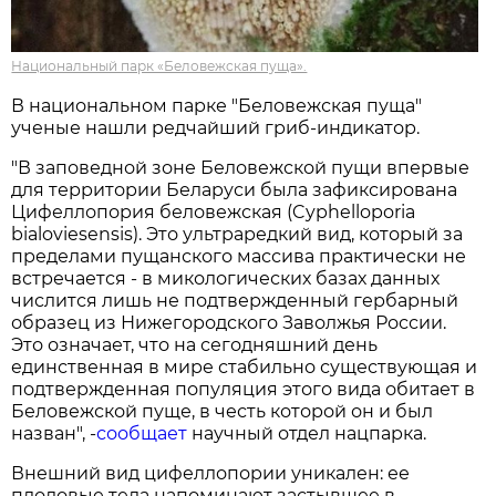
Национальный парк «Беловежская пуща».
В национальном парке "Беловежская пуща"
ученые нашли редчайший гриб-индикатор.
"В заповедной зоне Беловежской пущи впервые
для территории Беларуси была зафиксирована
Цифеллопория беловежская (Cyphelloporia
bialoviesensis). Это ультраредкий вид, который за
пределами пущанского массива практически не
встречается - в микологических базах данных
числится лишь не подтвержденный гербарный
образец из Нижегородского Заволжья России.
Это означает, что на сегодняшний день
единственная в мире стабильно существующая и
подтвержденная популяция этого вида обитает в
Беловежской пуще, в честь которой он и был
назван", -
сообщает
научный отдел нацпарка.
Внешний вид цифеллопории уникален: ее
плодовые тела напоминают застывшее в