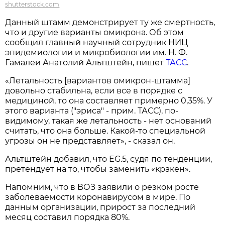
shutterstock.com
Данный штамм демонстрирует ту же смертность,
что и другие варианты омикрона. Об этом
сообщил главный научный сотрудник НИЦ
эпидемиологии и микробиологии им. Н. Ф.
Гамалеи Анатолий Альтштейн, пишет
ТАСС
.
«Летальность [вариантов омикрон-штамма]
довольно стабильна, если все в порядке с
медициной, то она составляет примерно 0,35%. У
этого варианта ("эриса" - прим. ТАСС), по-
видимому, такая же летальность - нет оснований
считать, что она больше. Какой-то специальной
угрозы он не представляет», - сказал он.
Альтштейн добавил, что EG.5, судя по тенденции,
претендует на то, чтобы заменить «кракен».
Напомним, что в ВОЗ заявили о резком росте
заболеваемости коронавирусом в мире. По
данным организации, прирост за последний
месяц составил порядка 80%.