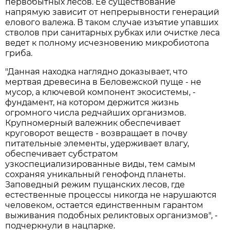
первобытных лесов. Ее существование
напрямую зависит от непрерывности генераций
елового валежа. В таком случае изъятие упавших
стволов при санитарных рубках или очистке леса
ведет к полному исчезновению микробиотопа
гриба.
"Данная находка наглядно доказывает, что
мертвая древесина в Беловежской пуще - не
мусор, а ключевой компонент экосистемы, -
фундамент, на котором держится жизнь
огромного числа редчайших организмов.
Крупномерный валежник обеспечивает
круговорот веществ - возвращает в почву
питательные элементы, удерживает влагу,
обеспечивает субстратом
узкоспециализированные виды, тем самым
сохраняя уникальный генофонд планеты.
Заповедный режим пущанских лесов, где
естественные процессы никогда не нарушаются
человеком, остается единственным гарантом
выживания подобных реликтовых организмов", -
подчеркнули в нацпарке.