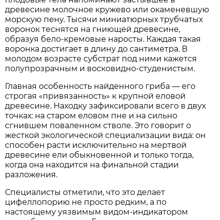
древесине молочное кружево или окаменевшую
морскую пену. Тысячи миниатюрных трубчатых
воронок теснятся на гниющей древесине,
образуя бело-кремовые наросты. Каждая такая
воронка достигает в длину до сантиметра. В
молодом возрасте субстрат под ними кажется
полупрозрачным и восковидно-студенистым.
Главная особенность найденного гриба — его
строгая «привязанность» к крупной еловой
древесине. Находку зафиксировали всего в двух
точках: на старом еловом пне и на сильно
сгнившем поваленном стволе. Это говорит о
жесткой экологической специализации вида: он
способен расти исключительно на мертвой
древесине ели обыкновенной и только тогда,
когда она находится на финальной стадии
разложения.
Специалисты отметили, что это делает
цифеллопорию не просто редким, а по
настоящему уязвимым видом-индикатором