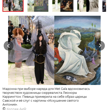
Previous
Next
Мадонна при выборе наряда для Met Gala вдохновилась
творчеством художницы-сюрреалиста Леоноры
Каррингтон. Певица примерила на себя образ царицы
Савской и её слуг с картины «Искушение святого
Антония».
©
Коллаж АиФ