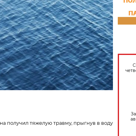
С
четв
За
ав
а получил тяжелую травму, прыгнув в воду