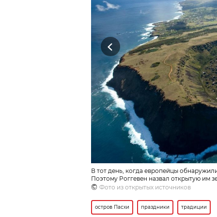
Previous
В тот день, когда европейцы обнаружили
Поэтому Роггевен назвал открытую им з
©
Фото из открытых источников
остров Пасхи
праздники
традиции