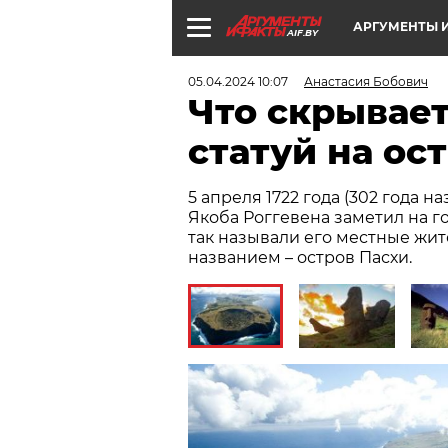
АРГУМЕНТЫ И
AIF.BY
05.04.2024 10:07
Анастасия Бобович
Что скрывает
статуй на ос
5 апреля 1722 года (302 года 
Якоба Роггевена заметил на г
так называли его местные жит
названием – остров Пасхи.