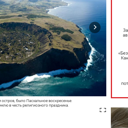
Next
За
ав
«Без
Как
по
 остров, было Пасхальное воскресенье.
емлю в честь религиозного праздника.