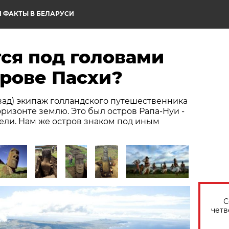
 ФАКТЫ В БЕЛАРУСИ
ся под головами
трове Пасхи?
назад) экипаж голландского путешественника
оризонте землю. Это был остров Рапа-Нуи -
ели. Нам же остров знаком под иным
С
четв