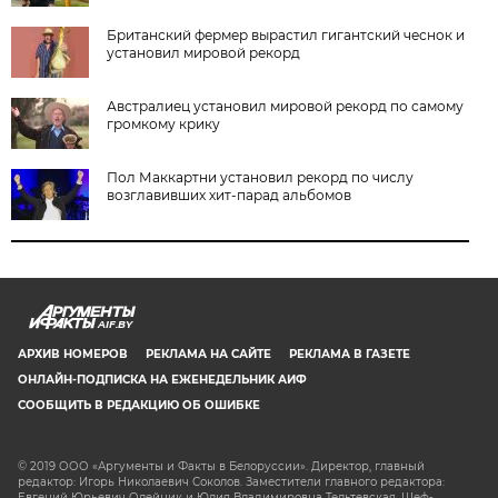
Британский фермер вырастил гигантский чеснок и
установил мировой рекорд
Австралиец установил мировой рекорд по самому
громкому крику
Пол Маккартни установил рекорд по числу
возглавивших хит-парад альбомов
AIF.BY
АРХИВ НОМЕРОВ
РЕКЛАМА НА САЙТЕ
РЕКЛАМА В ГАЗЕТЕ
ОНЛАЙН-ПОДПИСКА НА ЕЖЕНЕДЕЛЬНИК АИФ
СООБЩИТЬ В РЕДАКЦИЮ ОБ ОШИБКЕ
© 2019 ООО «Аргументы и Факты в Белоруссии». Директор, главный
редактор: Игорь Николаевич Соколов. Заместители главного редактора:
Евгений Юрьевич Олейник и Юлия Владимировна Тельтевская. Шеф-