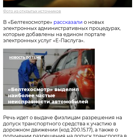
Фото из открытых источников
В «Белтехосмотре»
рассказали
о новых
электронных административных процедурах,
которые добавлены на едином портале
электронных услуг «Е-Паслуга».
НОВОСТЬ ПО ТЕМЕ
«Белтехосмотр» выделил
наиболее частые
неисправности автомобилей
Речь идет о выдаче физлицам разрешения на
допуск транспортного средства к участию в
дорожном движении (код 200.15.17), а также о
получении разрешения на допуск транспорта в