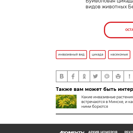
Буйволовая цикад
видов животных Б
ОСТ
инвазивный вид
цикада
насекомые
Также вам может быть инте
Какие инвазивные растени
встречаются в Минске, и ка
ними борются
АРХИВ НОМЕРОВ
РЕКЛ