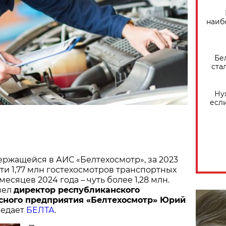
наиб
Бе
ста
Ну
есл
держащейся в АИС «Белтехосмотр», за 2023
ти 1,77 млн гостехосмотров транспортных
месяцев 2024 года – чуть более 1,28 млн.
вел
директор республиканского
сного предприятия «Белтехосмотр» Юрий
редает
БЕЛТА
.