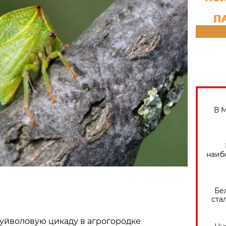
В 
наиб
Бе
ста
уйволовую цикаду в агрогородке