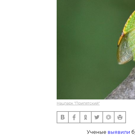
Нацпарк "Припятский"
Ученые
выявили
б