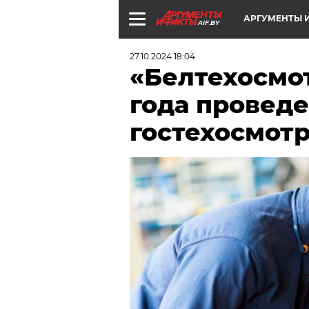
АРГУМЕНТЫ И
AIF.BY
27.10.2024 18:04
«Белтехосмот
года проведе
гостехосмотр