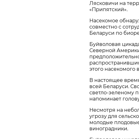
Лясковичи на тер
«Припятский».
Насекомое обнару
совместно с сотр
Беларуси по биоре
Буйволовая цикад
Северной Америки
предположительно
распространившис
этого насекомого в
В настоящее время
всей Беларуси. Св
светло-зеленому 
напоминает голову
Несмотря на небо
угрозу для сельск
молодые плодовые
виноградники.