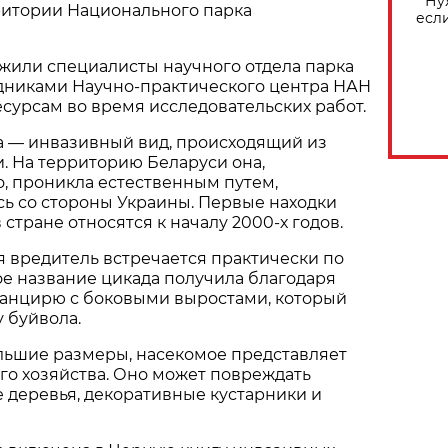
Ну
ритории Национального парка
есл
жили специалисты научного отдела парка
удниками Научно-практического центра НАН
сурсам во время исследовательских работ.
а — инвазивный вид, происходящий из
. На территорию Беларуси она,
, проникла естественным путем,
ь со стороны Украины. Первые находки
 стране относятся к началу 2000-х годов.
 вредитель встречается практически по
ое название цикада получила благодаря
панцирю с боковыми выростами, который
 буйвола.
льшие размеры, насекомое представляет
ого хозяйства. Оно может повреждать
 деревья, декоративные кустарники и