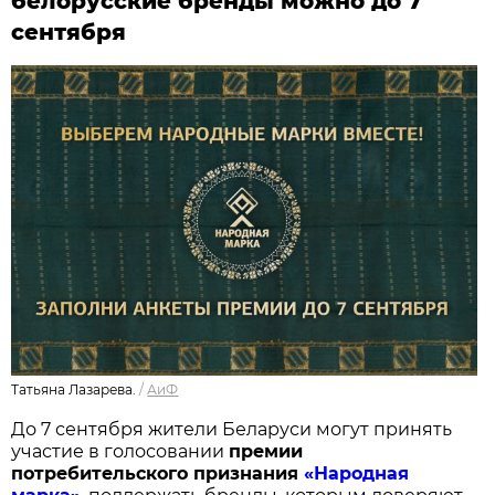
белорусские бренды можно до 7
сентября
Татьяна Лазарева.
/
АиФ
До 7 сентября жители Беларуси могут принять
участие в голосовании
п
ремии
потребительского признания
«Народная