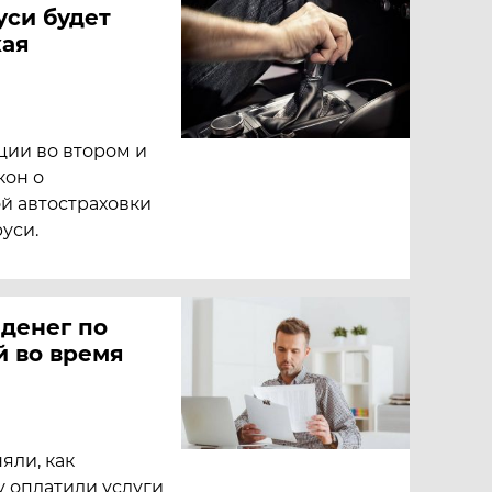
уси будет
кая
ции во втором и
кон о
й автостраховки
уси.
 денег по
й во время
яли, как
у оплатили услуги