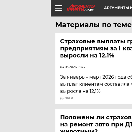
АРГУМЕНТЫ И
AIF.BY
Материалы по теме
Страховые выплаты г
предприятиям за I кв
выросли на 12,1%
04.05.2026 15:43
За январь – март 2026 года 
выплат клиентам составила 4
выросла на 12,1%.
ДЕНЬГИ
Положены ли страхо
на ремонт авто при Д
животным?