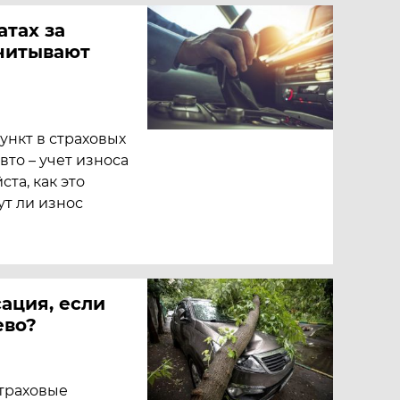
атах за
читывают
ункт в страховых
то – учет износа
та, как это
ут ли износ
ация, если
ево?
страховые