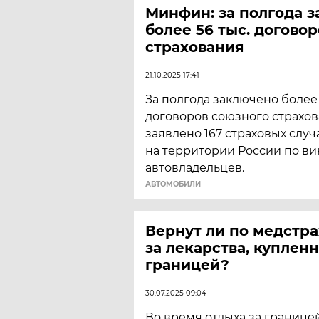
Минфин: за полгода 
более 56 тыс. догово
страхования
21.10.2025 17:41
За полгода заключено более 
договоров союзного страхов
заявлено 167 страховых случ
на территории России по ви
автовладельцев.
АВТОМОБИЛИ
Вернут ли по медстра
за лекарства, куплен
границей?
30.07.2025 09:04
Во время отдыха за границе