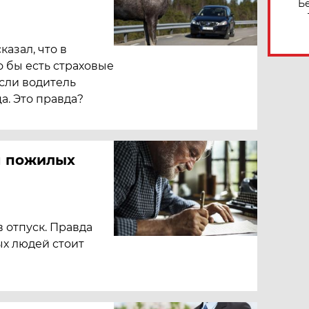
Б
азал, что в
о бы есть страховые
если водитель
а. Это правда?
я пожилых
в отпуск. Правда
ых людей стоит