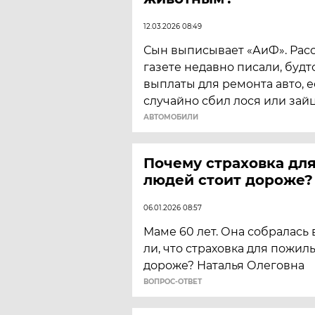
12.03.2026 08:49
Сын выписывает «АиФ». Расск
газете недавно писали, будт
выплаты для ремонта авто, 
случайно сбил лося или зайц
АВТОМОБИЛИ
Почему страховка дл
людей стоит дороже?
06.01.2026 08:57
Маме 60 лет. Она собралась 
ли, что страховка для пожил
дороже? Наталья Олеговна
ВОПРОС-ОТВЕТ