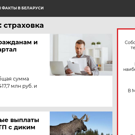
 ФАКТЫ В БЕЛАРУСИ
: страховка
ражданам и
Собо
т
артал
наиб
общая сумма
17,7 млн руб. и
В 
вые выплаты
ТП с диким