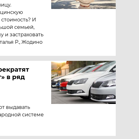
ницу.
ицинскую
е стоимость? И
ьшой семьей,
у и застраховать
талья Р., Жодино
прекратят
» в ряд
ют выдавать
ародной системе