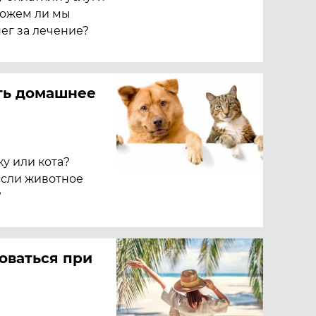
Можем ли мы
ег за лечение?
ть домашнее
у или кота?
если животное
?
оваться при