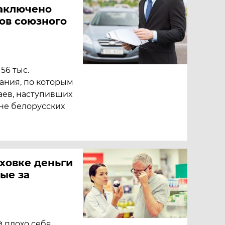
заключено
ров союзного
56 тыс.
ания, по которым
аев, наступивших
не белорусских
ховке деньги
ные за
й плохо себя