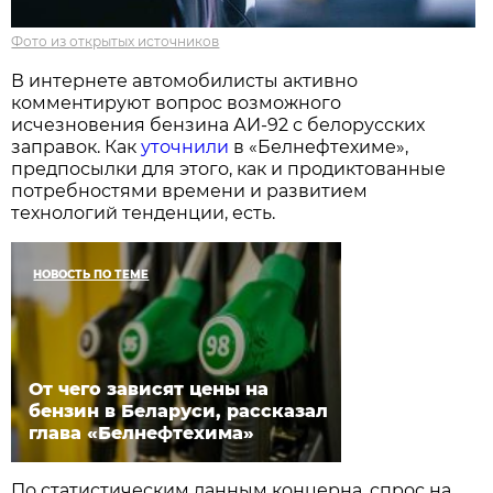
Фото из открытых источников
В интернете автомобилисты активно
комментируют вопрос возможного
исчезновения бензина АИ-92 с белорусских
заправок. Как
уточнили
в «Белнефтехиме»,
предпосылки для этого, как и продиктованные
потребностями времени и развитием
технологий тенденции, есть.
НОВОСТЬ ПО ТЕМЕ
От чего зависят цены на
бензин в Беларуси, рассказал
глава «Белнефтехима»
По статистическим данным концерна, спрос на