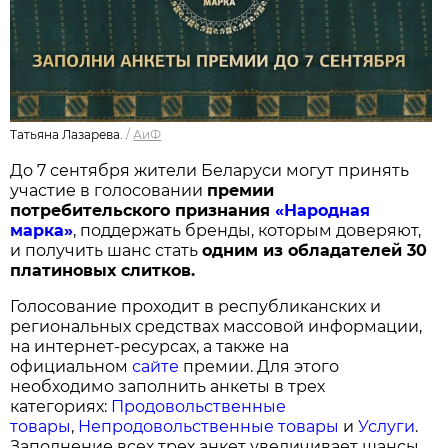
Татьяна Лазарева.
/
АиФ
До 7 сентября жители Беларуси могут принять
участие в голосовании
п
ремии
потребительского признания
«Народная
марка»
, поддержать бренды, которым доверяют,
и получить шанс стать
одним из обладателей 30
платиновых слитков.
Голосование проходит в республиканских и
региональных средствах массовой информации,
на интернет-ресурсах, а также на
официальном
сайте
премии. Для этого
необходимо заполнить анкеты в трех
категориях:
Продовольственные
товары
,
Непродовольственные товары
и
Услуги
.
Заполнение всех трех анкет увеличивает шансы