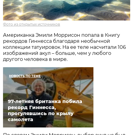
Фото из открытых источников
Американка Эмили Моррисон попала в Книгу
рекордов Гиннесса благодаря необычной
коллекции татуировок. На ее теле насчитали 106
изображений акул – больше, чем у любого
другого человека в мире.
НОВОСТЬ ПО ТЕМЕ
97-летняя британка побила
рекорд Гиннесса,
прогулявшись по крылу
самолета