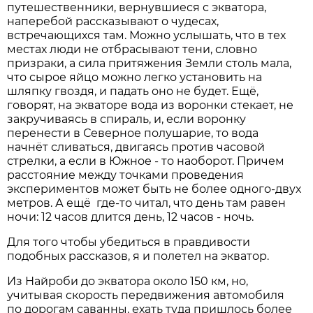
путешественники, вернувшиеся с экватора,
наперебой рассказывают о чудесах,
встречающихся там. Можно услышать, что в тех
местах люди не отбрасывают тени, словно
призраки, а сила притяжения Земли столь мала,
что сырое яйцо можно легко установить на
шляпку гвоздя, и падать оно не будет. Ещё,
говорят, на экваторе вода из воронки стекает, не
закручиваясь в спираль, и, если воронку
перенести в Северное полушарие, то вода
начнёт сливаться, двигаясь против часовой
стрелки, а если в Южное - то наоборот. Причем
расстояние между точками проведения
экспериментов может быть не более одного-двух
метров. А ещё где-то читал, что день там равен
ночи: 12 часов длится день, 12 часов - ночь.
Для того чтобы убедиться в правдивости
подобных рассказов, я и полетел на экватор.
Из Найроби до экватора около 150 км, но,
учитывая скорость передвижения автомобиля
по дорогам саванны, ехать туда пришлось более