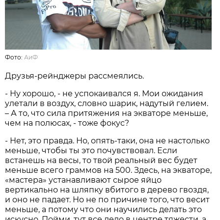
Фото:
АиФ
Друзья-рейнджеры рассмеялись.
- Ну хорошо, - не успокаивался я. Мои ожидания
улетали в воздух, словно шарик, надутый гелием.
– А то, что сила притяжения на экваторе меньше,
чем на полюсах, - тоже фокус?
- Нет, это правда. Но, опять-таки, она не настолько
меньше, чтобы ты это почувствовал. Если
встанешь на весы, то твой реальный вес будет
меньше всего граммов на 500. Здесь, на экваторе,
«мастера» устанавливают сырое яйцо
вертикально на шляпку вбитого в дерево гвоздя,
и оно не падает. Но не по причине того, что весит
меньше, а потому что они научились делать это
искусно. Пойми, тут все дело в центре тяжести, а