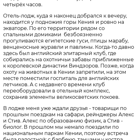
четырёх часов.
Отель-лодж, куда я наконец добрался к вечеру,
находится у подножия горы Кения и ровно на
экваторе. По его территории рядом со
спальными домиками безбоязненно
прогуливаются египетские гуси, птицы марабу,
венценосные журавли и павлины. Когда-то давно
здесь был английский элитарный клуб, где
собирались на охотничьи забавы приближенные
к королевской династии Виндзоров. Позже, когда
охоту на животных в Кении запретили, на этом
месте поместили госпиталь для английских
летчиков. А с недавнего времени клуб
переоборудовали в отельный комплекс,
сохранив элементы великосветских покоев.
В лодже меня уже ждали друзья - товарищи по
прошлым поездкам на сафари, рейнджеры Алекс
и Стив. Алекс по образованию физик, а Стив -
биолог. В прошлом мы немало поездили по
национальным паркам Кении, поэтому встреча
была радостной: с барбекю, танцами у костра,