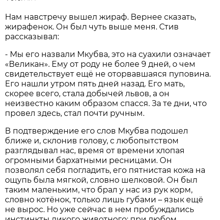
Нам навстречу вышел жираф. Вернее сказать,
жирафенок. Он был чуть выше меня. Стив
рассказывал:
- Мы его назвали Мкубва, это на суахили означает
«Великан». Ему от роду не более 9 дней, о чем
свидетельствует ещё не оторвавшаяся пуповина.
Его нашли утром пять дней назад. Его мать,
скорее всего, стала добычей львов, а он
неизвестно каким образом спасся. За те дни, что
провел здесь, стал почти ручным.
В подтверждение его слов Мкубва подошел
ближе и, склонив голову, с любопытством
разглядывал нас, время от времени хлопая
огромными бархатными ресницами. Он
позволял себя погладить, его пятнистая кожа на
ощупь была мягкой, словно шелковой. Он был
таким маленьким, что брал у нас из рук корм,
словно котёнок, только лишь губами – язык ещё
не вырос. Но уже сейчас в нем пробуждались
инстинкты дикого животного: при любом