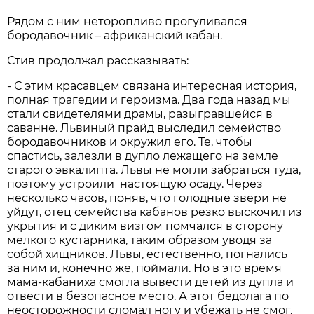
Рядом с ним неторопливо прогуливался
бородавочник – африканский кабан.
Стив продолжал рассказывать:
- С этим красавцем связана интересная история,
полная трагедии и героизма. Два года назад мы
стали свидетелями драмы, разыгравшейся в
саванне. Львиный прайд выследил семейство
бородавочников и окружил его. Те, чтобы
спастись, залезли в дупло лежащего на земле
старого эвкалипта. Львы не могли забраться туда,
поэтому устроили настоящую осаду. Через
несколько часов, поняв, что голодные звери не
уйдут, отец семейства кабанов резко выскочил из
укрытия и с диким визгом помчался в сторону
мелкого кустарника, таким образом уводя за
собой хищников. Львы, естественно, погнались
за ним и, конечно же, поймали. Но в это время
мама-кабаниха смогла вывести детей из дупла и
отвести в безопасное место. А этот бедолага по
неосторожности сломал ногу и убежать не смог.