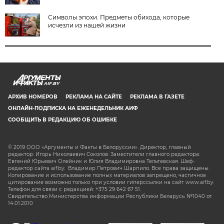
Символы эпохи. Предметы обихода, которые
исчезли из нашей жизни
AIF.BY
АРХИВ НОМЕРОВ
РЕКЛАМА НА САЙТЕ
РЕКЛАМА В ГАЗЕТЕ
ОНЛАЙН-ПОДПИСКА НА ЕЖЕНЕДЕЛЬНИК АИФ
СООБЩИТЬ В РЕДАКЦИЮ ОБ ОШИБКЕ
© 2019 ООО «Аргументы и Факты в Белоруссии». Директор, главный
редактор: Игорь Николаевич Соколов. Заместители главного редактора:
Евгений Юрьевич Олейник и Юлия Владимировна Тельтевская. Шеф-
редактор сайта aif.by: Владимир Петрович Шарпило. Все права защищены.
Копирование и использование полных материалов запрещено, частичное
цитирование возможно только при условии гиперссылки на сайт www.aif.by.
Телефон для связи с редакцией: +375 29 642 67 51.
Свидетельство Министерства информации Республики Беларусь №1040 от
14.01.2010