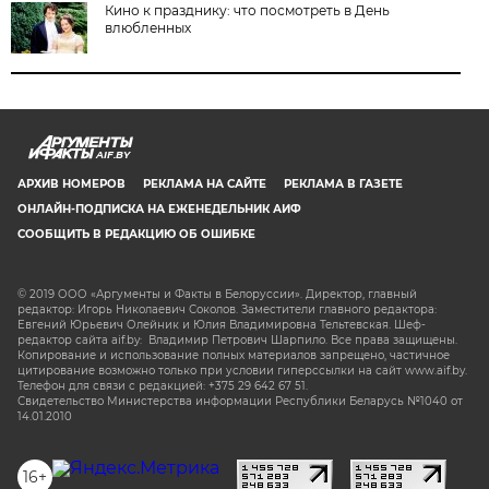
Кино к празднику: что посмотреть в День
влюбленных
AIF.BY
АРХИВ НОМЕРОВ
РЕКЛАМА НА САЙТЕ
РЕКЛАМА В ГАЗЕТЕ
ОНЛАЙН-ПОДПИСКА НА ЕЖЕНЕДЕЛЬНИК АИФ
СООБЩИТЬ В РЕДАКЦИЮ ОБ ОШИБКЕ
© 2019 ООО «Аргументы и Факты в Белоруссии». Директор, главный
редактор: Игорь Николаевич Соколов. Заместители главного редактора:
Евгений Юрьевич Олейник и Юлия Владимировна Тельтевская. Шеф-
редактор сайта aif.by: Владимир Петрович Шарпило. Все права защищены.
Копирование и использование полных материалов запрещено, частичное
цитирование возможно только при условии гиперссылки на сайт www.aif.by.
Телефон для связи с редакцией: +375 29 642 67 51.
Свидетельство Министерства информации Республики Беларусь №1040 от
14.01.2010
16+