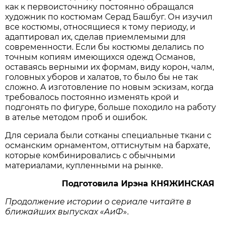
как к первоисточнику постоянно обращался
художник по костюмам Серад Башбуг. Он изучил
все костюмы, относящиеся к тому периоду, и
адаптировал их, сделав приемлемыми для
современности. Если бы костюмы делались по
точным копиям имеющихся одежд Османов,
оставаясь верными их формам, виду корон, чалм,
головных уборов и халатов, то было бы не так
сложно. А изготовление по новым эскизам, когда
требовалось постоянно изменять крой и
подгонять по фигуре, больше походило на работу
в ателье методом проб и ошибок.
Для сериала были сотканы специальные ткани с
османским орнаментом, оттиснутым на бархате,
которые комбинировались с обычными
материалами, купленными на рынке.
Подготовила
Ирэна
КНЯЖИНСКАЯ
Продолжение
истории
о
сериале
читайте
в
ближайших
выпусках
«
АиФ
».