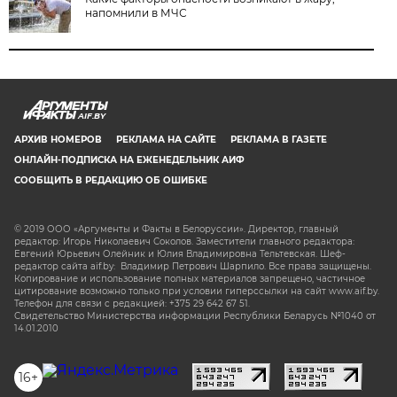
напомнили в МЧС
AIF.BY
АРХИВ НОМЕРОВ
РЕКЛАМА НА САЙТЕ
РЕКЛАМА В ГАЗЕТЕ
ОНЛАЙН-ПОДПИСКА НА ЕЖЕНЕДЕЛЬНИК АИФ
СООБЩИТЬ В РЕДАКЦИЮ ОБ ОШИБКЕ
© 2019 ООО «Аргументы и Факты в Белоруссии». Директор, главный
редактор: Игорь Николаевич Соколов. Заместители главного редактора:
Евгений Юрьевич Олейник и Юлия Владимировна Тельтевская. Шеф-
редактор сайта aif.by: Владимир Петрович Шарпило. Все права защищены.
Копирование и использование полных материалов запрещено, частичное
цитирование возможно только при условии гиперссылки на сайт www.aif.by.
Телефон для связи с редакцией: +375 29 642 67 51.
Свидетельство Министерства информации Республики Беларусь №1040 от
14.01.2010
16+