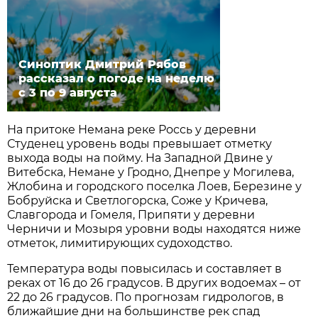
Синоптик Дмитрий Рябов
рассказал о погоде на неделю
с 3 по 9 августа
На притоке Немана реке Россь у деревни
Студенец уровень воды превышает отметку
выхода воды на пойму. На Западной Двине у
Витебска, Немане у Гродно, Днепре у Могилева,
Жлобина и городского поселка Лоев, Березине у
Бобруйска и Светлогорска, Соже у Кричева,
Славгорода и Гомеля, Припяти у деревни
Черничи и Мозыря уровни воды находятся ниже
отметок, лимитирующих судоходство.
Температура воды повысилась и составляет в
реках от 16 до 26 градусов. В других водоемах – от
22 до 26 градусов. По прогнозам гидрологов, в
ближайшие дни на большинстве рек спад