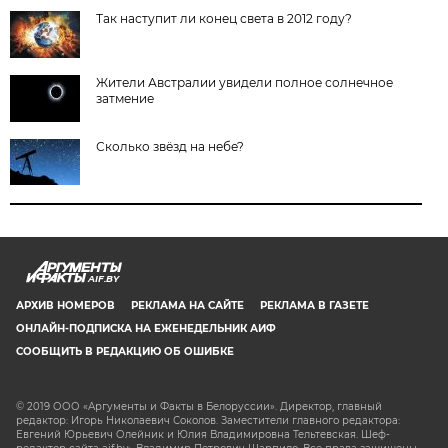
Так наступит ли конец света в 2012 году?
Жители Австралии увидели полное солнечное
затмение
Сколько звёзд на небе?
AIF.BY
АРХИВ НОМЕРОВ
РЕКЛАМА НА САЙТЕ
РЕКЛАМА В ГАЗЕТЕ
ОНЛАЙН-ПОДПИСКА НА ЕЖЕНЕДЕЛЬНИК АИФ
СООБЩИТЬ В РЕДАКЦИЮ ОБ ОШИБКЕ
© 2019 ООО «Аргументы и Факты в Белоруссии». Директор, главный
редактор: Игорь Николаевич Соколов. Заместители главного редактора:
Евгений Юрьевич Олейник и Юлия Владимировна Тельтевская. Шеф-