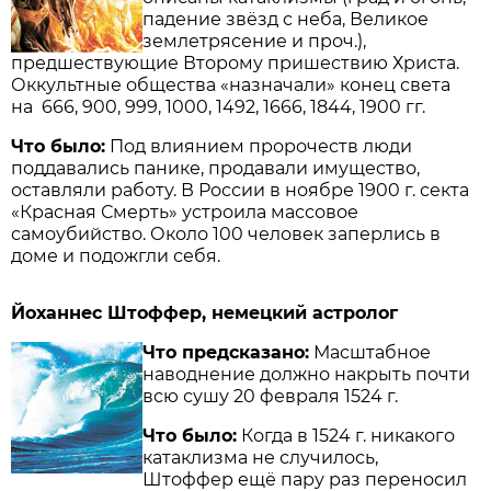
падение звёзд с неба, Великое
землетрясение и проч.),
предшествующие Второму пришествию Христа.
Оккультные общества «назначали» конец света
на 666, 900, 999, 1000, 1492, 1666, 1844, 1900 гг.
Что было:
Под влиянием пророчеств люди
поддавались панике, продавали имущество,
оставляли работу. В России в ноябре 1900 г. секта
«Красная Смерть» устроила массовое
самоубийство. Около 100 человек заперлись в
доме и подожгли себя.
Йоханнес Штоффер, немецкий астролог
Что предсказано:
Масштабное
наводнение должно накрыть почти
всю сушу 20 февраля 1524 г.
Что было:
Когда в 1524 г. никакого
катаклизма не случилось,
Штоффер ещё пару раз переносил