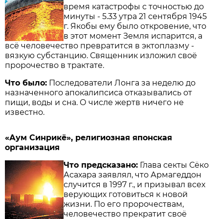
время катастрофы с точностью до
минуты - 5.33 утра 21 сентября 1945
г. Якобы ему было откровение, что
в этот момент Земля испарится, а
всё человечество превратится в эктоплазму -
вязкую субстанцию. Священник изложил своё
пророчество в трактате.
Что было:
Последователи Лонга за неделю до
назначенного апокалипсиса отказывались от
пищи, воды и сна. О числе жертв ничего не
известно.
«Аум Синрикё», религиозная японская
организация
Что предсказано:
Глава секты Сёко
Асахара заявлял, что Армагеддон
случится в 1997 г., и призывал всех
верующих готовиться к новой
жизни. По его пророчествам,
человечество прекратит своё