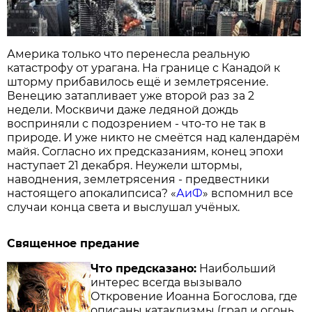
Америка только что перенесла реальную
катастрофу от урагана. На границе с Канадой к
шторму прибавилось ещё и землетрясение.
Венецию затапливает уже второй раз за 2
недели. Москвичи даже ледяной дождь
восприняли с подозрением - что-то не так в
природе. И уже никто не смеётся над календарём
майя. Согласно их предсказаниям, конец эпохи
наступает 21 декабря. Неужели штормы,
наводнения, землетрясения - предвестники
настоящего апокалипсиса? «
АиФ
» вспомнил все
случаи конца света и выслушал учёных.
Священное предание
Что предсказано:
Наибольший
интерес всегда вызывало
Откровение Иоанна Богослова, где
описаны катаклизмы (град и огонь,