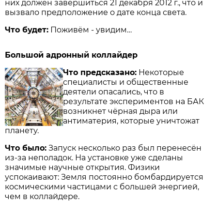
них должен завершиться 21 декабря 2012 г., что и
вызвало предположение о дате конца света.
Что будет:
Поживём - увидим…
Большой адронный коллайдер
Что предсказано:
Некоторые
специалисты и общественные
деятели опасались, что в
результате экспериментов на БАК
возникнет чёрная дыра или
антиматерия, которые уничтожат
планету.
Что было:
Запуск несколько раз был перенесён
из-за неполадок. На установке уже сделаны
значимые научные открытия. Физики
успокаивают: Земля по­стоянно бомбардируется
космическими частицами с большей энергией,
чем в коллайдере.