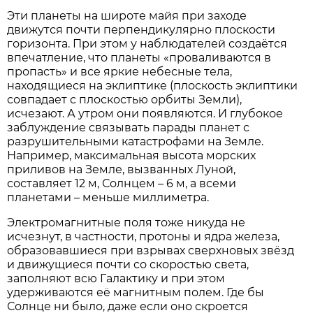
Эти планеты на широте майя при заходе
движутся почти перпендикулярно плоскости
горизонта. При этом у наблюдателей создаётся
впечатление, что планеты «проваливаются в
пропасть» и все яркие небесные тела,
находящиеся на эклиптике (плоскость эклиптики
совпадает с плоскостью орбиты Земли),
исчезают. А утром они появляются. И глубокое
заблуждение связывать парады планет с
разрушительными катастрофами на Земле.
Например, максимальная высота морских
приливов на Земле, вызванных Луной,
составляет 12 м, Солнцем – 6 м, а всеми
планетами – меньше миллиметра.
Электромагнитные поля тоже никуда не
исчезнут, в частности, протоны и ядра железа,
образовавшиеся при взрывах сверхновых звёзд
и движущиеся почти со скоростью света,
заполняют всю Галактику и при этом
удерживаются её магнитным полем. Где бы
Солнце ни было, даже если оно скроется