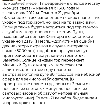
по крайней мере, 11 предрекаемых человечеству
«концов света» – начиная с 1666 года и
заканчивая 2012-м. Темнота 21 декабря
объясняется «исчезновением» ярких планет - их
уходом под горизонт, но часа на три максимум.
Солнце также будет находиться под горизонтом,
а с учётом полутеневого затмения Луны,
находящейся вблизи Юпитера в окрестности
указанной даты (1 месяц – допустимая ошибка
для некоторых жрецов в случае интервала
свыше 5000 лет), подобные оракулы могут
прогнозировать наступление «темноты».
Заметим, Солнце каждый год пересекает
Млечный Путь, с которым пересекается
эклиптика, но в этом году планеты
выстраиваются на дуге 80 градусов, на небесной
сфере для земного наблюдателя. (В
пространстве планеты удалены от Земли от
нескольких световых минут до нескольких
световых часов и образуют неправильный
многоугольник). То есть 21 декабря будет виден
«парад» ярких планет.