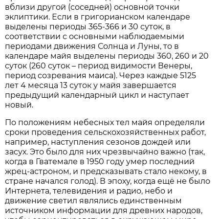
вблизи другой (соседней) основной точки
эклиптики. Если в григорианском календаре
выделены периоды 365-366 и 30 суток, в
соответствии с основными наблюдаемыми
периодами движения Солнца и Луны, то в
календаре майя выделены периоды 360, 260 и 20
суток (260 суток – период видимости Венеры,
период созревания маиса). Через каждые 5125
лет 4 месяца 13 суток у майя завершается
предыдущий календарный цикл и наступает
новый.
По положениям небесных тел майя определяли
сроки проведения сельскохозяйственных работ,
например, наступления сезонов дождей или
засух. Это было для них чрезвычайно важно (так,
когда в Гватемале в 1950 году умер последний
жрец-астроном, и предсказывать стало некому, в
стране начался голод). В эпоху, когда ещё не было
Интернета, телевидения и радио, небо и
движение светил являлись единственным
источником информации для древних народов,