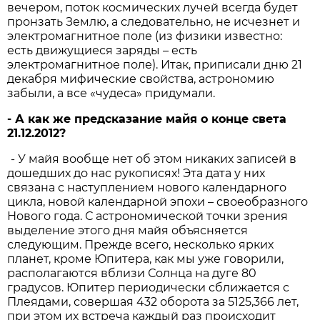
вечером, поток космических лучей всегда будет
пронзать Землю, а следовательно, не исчезнет и
электромагнитное поле (из физики известно:
есть движущиеся заряды – есть
электромагнитное поле). Итак, приписали дню 21
декабря мифические свойства, астрономию
забыли, а все «чудеса» придумали.
- А как же предсказание майя о конце света
21.12.2012?
- У майя вообще нет об этом никаких записей в
дошедших до нас рукописях! Эта дата у них
связана с наступлением нового календарного
цикла, новой календарной эпохи – своеобразного
Нового года. С астрономической точки зрения
выделение этого дня майя объясняется
следующим. Прежде всего, несколько ярких
планет, кроме Юпитера, как мы уже говорили,
располагаются вблизи Солнца на дуге 80
градусов. Юпитер периодически сближается с
Плеядами, совершая 432 оборота за 5125,366 лет,
при этом их встреча каждый раз происходит