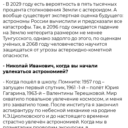
- В 2029 году есть вероятность в пять тысячных
процента столкновения Земли с астероидом. А
вообще существует экспертная оценка будущего:
астрономы России вычислили и предсказали все
катастрофы. Так, в 2096 году ожидается падение
на Землю метеорита размером не менее
Тунгусского, однако задолго до этого, по оценкам
учёных, в 2068 году человечество научится
защищаться от угрозы астероидно-кометной
опасности.
- Николай Иванович, когда вы начали
увлекаться астрономией?
- Когда пошёл в школу. Помните: 1957 год –
запущен первый спутник, 1961 -1-й – полёт Юрия
Гагарина, 1963-й – Валентины Терешковой. Мир
охватило повальное увлечение космосом, и меня
это захватило тоже. После института я закончил
аспирантуру по небесной механике на родине
К.Э.Циолковского и до настоящего времени
страстно увлечён астрономией. Когда мы в
планетарии проводим экскурсии, в