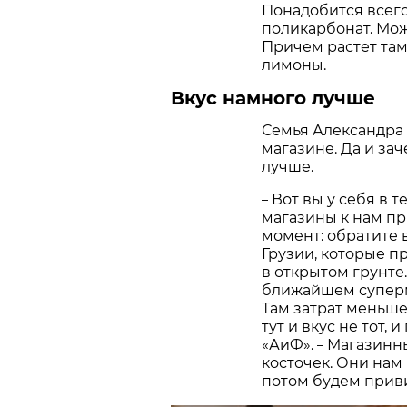
Понадобится всег
поликарбонат. Мож
Причем растет там 
лимоны.
Вкус намного лучше
Семья Александра 
магазине. Да и заче
лучше.
Вот вы у себя в 
–
магазины к нам п
момент: обратите 
Грузии, которые 
в открытом грунте.
ближайшем суперм
Там затрат меньше
тут и вкус не тот, 
«АиФ».
Магазинны
–
косточек. Они нам
потом будем приви