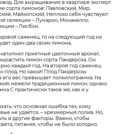
совод. Для выращивания в квартире эксперт
е сорта лимонов: Павловский, Мир,
ский, Майкопский. Неплохо себя чувствуют
й селекции – Лунарио, Монакелло;
кции – Лисбон.
одовой саженец, то на следующий год на
удет один-два своих лимона.
 наполнял приятный цветочный аромат,
вырастить лимон сорта Пандероза. Он
рно каждый год. На второй год саженец-
ин плод. Но какой! Плод Пандерозы
з его вес превышает полкилограмма. На
дкий, нежели традиционный лимон, однако
на С практически такое же, как и у
зать, что основная ошибка тех, кому
вые не удается, – чрезмерный полив. Но,
оль и другие факторы. Важно, чтобы
вета, питания, чтобы не было холодно.