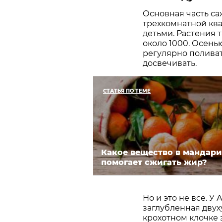
Основная часть са
трехкомнатной ква
детьми. Растения 
около 1000. Осенью
регулярно поливат
досвечивать.
СТАТЬЯ ПО ТЕМЕ
Какое вещество в мандар
помогает сжигать жир?
Но и это не все. 
заглубленная двух
крохотном клочке