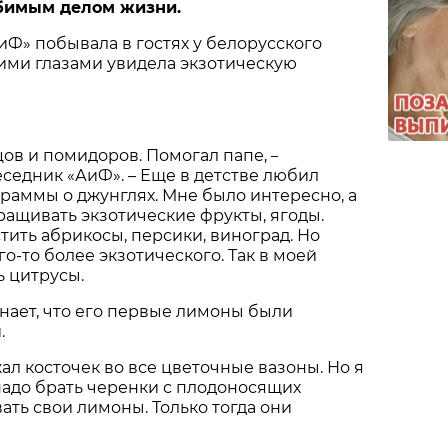
юбимым делом жизни.
Ф» побывала в гостях у белорусского
ими глазами увидела экзотическую
цов и помидоров. Помогал папе,
–
седник «АиФ». – Еще в детстве любил
раммы о джунглях. Мне было интересно, а
ращивать экзотические фрукты, ягоды.
ить абрикосы, персики, виноград. Но
го-то более экзотического. Так в моей
 цитрусы.
нает, что его первые лимоны были
.
ал косточек во все цветочные вазоны. Но я
 надо брать черенки с плодоносящих
ать свои лимоны. Только тогда они