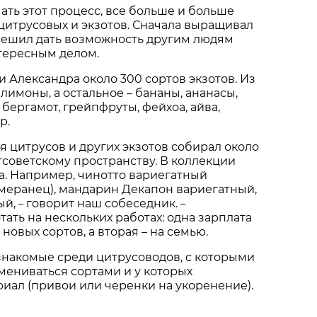
чать этот процесс, все больше и больше
цитрусовых и экзотов. Сначала выращивал
 решил дать возможность другим людям
тересным делом.
и Александра около 300 сортов экзотов. Из
о лимоны, а остальное – бананы, ананасы,
 бергамот, грейпфруты, фейхоа, айва,
р.
 цитрусов и других экзотов собирал около
стсоветскому пространству. В коллекции
та. Например, чинотто вариегатный
меранец), мандарин Декапон вариегатный,
ый,
говорит наш собеседник.
–
–
ать на нескольких работах: одна зарплата
 новых сортов, а вторая – на семью.
знакомые среди цитрусоводов, с которыми
мениваться сортами и у которых
иал (привои или черенки на укоренение).