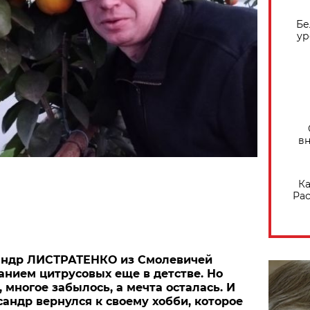
Бе
ур
вн
Ка
Рас
андр ЛИСТРАТЕНКО из Смолевичей
нием цитрусовых еще в детстве. Но
 многое забылось, а мечта осталась. И
сандр вернулся к своему хобби, которое