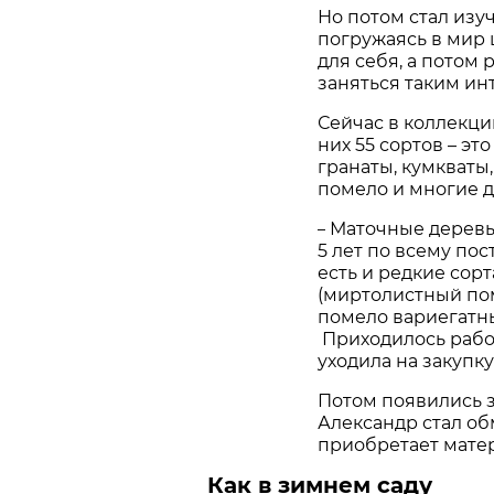
Но потом стал изу
погружаясь в мир 
для себя, а потом
заняться таким ин
Сейчас в коллекци
них 55 сортов – эт
гранаты, кумкваты,
помело и многие д
Маточные деревья
–
5 лет по всему по
есть и редкие сор
(миртолистный по
помело вариегатн
Приходилось работ
уходила на закупку
Потом появились 
Александр стал об
приобретает матер
Как в зимнем саду