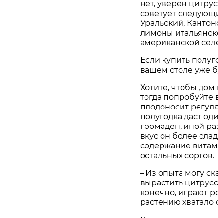
нет, уверен цитру
советует следующи
Уральский, Кантон
лимоны итальянско
американской селе
Если купить полуг
вашем столе уже б
Хотите, чтобы дом
тогда попробуйте 
плодоносит регуля
полугодка даст од
громаден, иной ра
вкус он более сла
содержание витами
остальных сортов.
Из опыта могу ска
–
вырастить цитрусо
конечно, играют р
растению хватало с