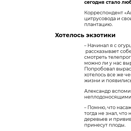
сегодня стало л
Корреспондент «Аи
цитрусовода и сво
плантацию.
Хотелось экзотики
Начинал я с огур
–
рассказывает собе
смотреть телепрог
можно ли у нас вы
Попробовал выраст
хотелось все же че
жизни и появились
Александр вспоми
неплодоносящими
Помню, что насаж
–
тогда не знал, что
деревьев и привив
принесут плоды.