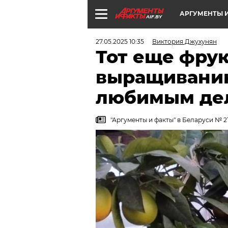
АРГУМЕНТЫ И
AIF.BY
27.05.2025 10:35
Виктория Джухунян
Тот еще фрук
выращиванию
любимым де
"Аргументы и факты" в Беларуси № 21