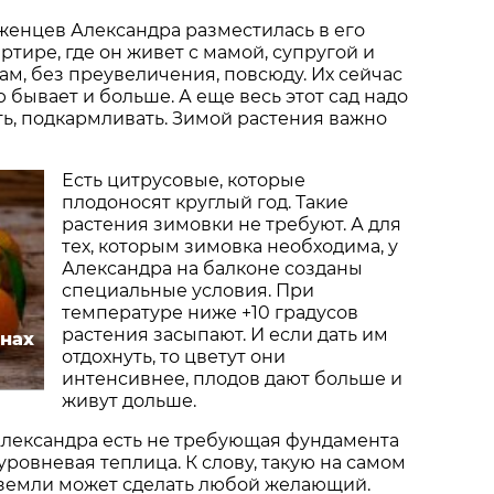
женцев Александра разместилась в его
ртире, где он живет с мамой, супругой и
там, без преувеличения, повсюду. Их сейчас
 бывает и больше. А еще весь этот сад надо
ь, подкармливать. Зимой растения важно
Есть цитрусовые, которые
плодоносят круглый год. Такие
растения зимовки не требуют. А для
тех, которым зимовка необходима, у
Александра на балконе созданы
специальные условия. При
температуре ниже +10 градусов
растения засыпают. И если дать им
инах
отдохнуть, то цветут они
интенсивнее, плодов дают больше и
живут дольше.
У Александра есть не требующая фундамента
уровневая теплица. К слову, такую на самом
 земли может сделать любой желающий.