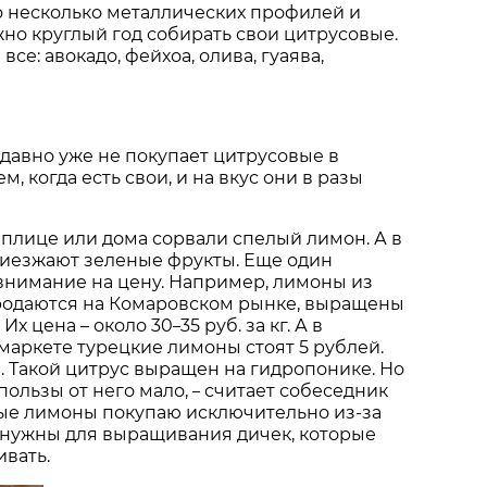
о несколько металлических профилей и
но круглый год собирать свои цитрусовые.
все: авокадо, фейхоа, олива, гуаява,
давно уже не покупает цитрусовые в
м, когда есть свои, и на вкус они в разы
теплице или дома сорвали спелый лимон. А в
риезжают зеленые фрукты. Еще один
внимание на цену. Например, лимоны из
продаются на Комаровском рынке, выращены
 Их цена – около 30
35 руб. за кг. А в
–
аркете турецкие лимоны стоят 5 рублей.
. Такой цитрус выращен на гидропонике. Но
и пользы от него мало,
считает собеседник
–
е лимоны покупаю исключительно из-за
 нужны для выращивания дичек, которые
вать.