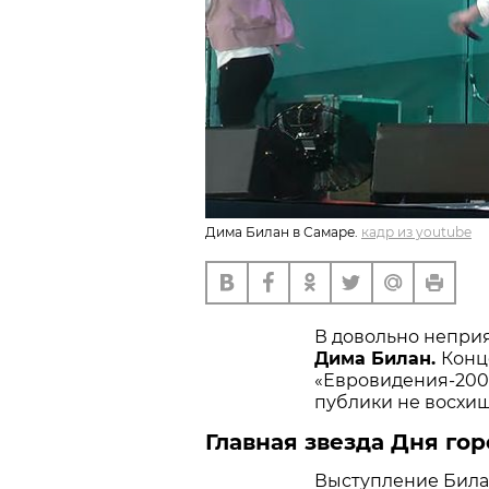
Дима Билан в Самаре.
кадр из youtube
В довольно непри
Дима Билан.
Конц
«Евровидения-2008
публики не восхищ
Главная звезда Дня го
Выступление Билан