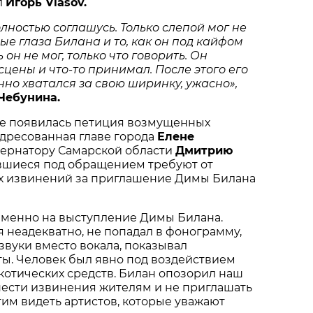
л
Игорь Vlasov.
лностью соглашусь. Только слепой мог не
ые глаза Билана и то, как он под кайфом
 он не мог, только что говорить. Он
сцены и что-то принимал. После этого его
нно хватался за свою ширинку, ужасно»,
Чебунина.
те появилась петиция возмущенных
дресованная главе города
Елене
бернатору Самарской области
Дмитрию
шиеся под обращением требуют от
х извинений за приглашение Димы Билана
менно на выступление Димы Билана.
я неадекватно, не попадал в фонограмму,
звуки вместо вокала, показывал
ы. Человек был явно под воздействием
котических средств. Билан опозорил наш
нести извинения жителям и не приглашать
отим видеть артистов, которые уважают