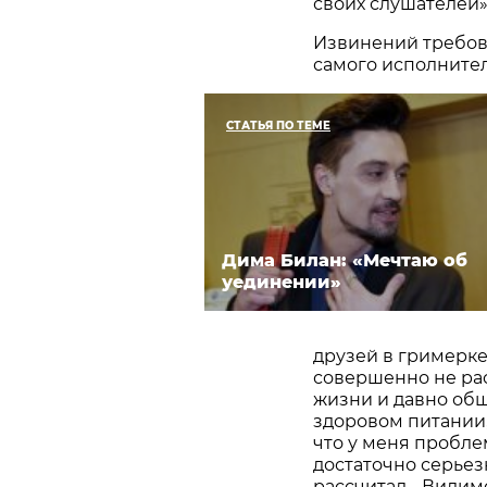
своих слушателей»
Извинений требова
самого исполнител
СТАТЬЯ ПО ТЕМЕ
Дима Билан: «Мечтаю об
уединении»
друзей в гримерке 
совершенно не рас
жизни и давно общ
здоровом питании,
что у меня пробл
достаточно серьез
рассчитал… Видимо,