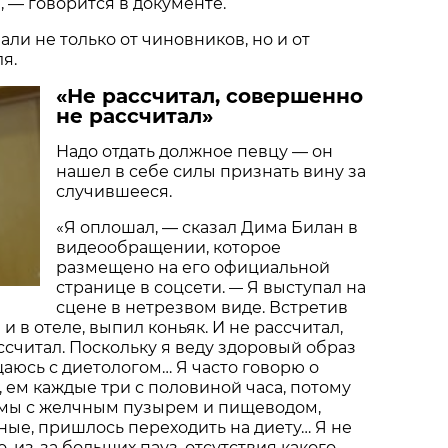
, — говорится в документе.
ли не только от чиновников, но и от
я.
«Не рассчитал, совершенно
не рассчитал»
Надо отдать должное певцу — он
нашел в себе силы признать вину за
случившееся.
«Я оплошал, — сказал Дима Билан в
видеообращении, которое
размещено на его официальной
странице в соцсети.
Я выступал на
—
сцене в нетрезвом виде. Встретив
и в отеле, выпил коньяк. И не рассчитал,
считал. Поскольку я веду здоровый образ
аюсь с диетологом… Я часто говорю о
 ем каждые три с половиной часа, потому
емы с желчным пузырем и пищеводом,
ные, пришлось переходить на диету… Я не
 из-за больших пауз, отсутствия какого-