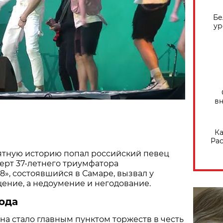
Бе
ур
вн
Ка
Рас
ятную историю попал российский певец
ерт 37-летнего триумфатора
», состоявшийся в Самаре, вызвал у
ение, а недоумение и негодование.
рода
а стало главным пунктом торжеств в честь