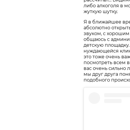
либо алкоголя в м
жуткую шутку.
Я в ближайшее вре
абсолютно открыты
звуком, с хорошим
общаюсь с админис
детскую площадку. 
нуждающейся клини
это тоже очень важ
посмотреть всем ва
вас очень сильно 
мы друг друга пон
подобного происхо