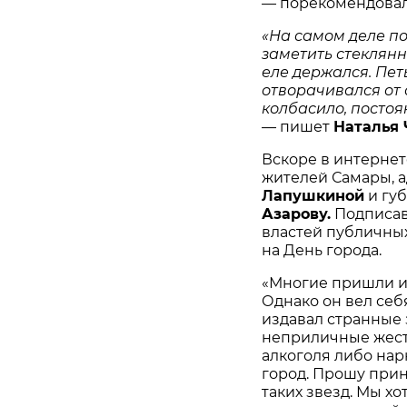
—
порекомендова
«На самом деле по
заметить стеклянн
еле держался. Петь
отворачивался от 
колбасило, постоя
—
пишет
Наталья 
Вскоре в интерне
жителей Самары, а
Лапушкиной
и гу
Азарову.
Подписав
властей публичны
на День города.
«Многие пришли и
Однако он вел себ
издавал странные 
неприличные жест
алкоголя либо нар
город. Прошу при
таких звезд. Мы х