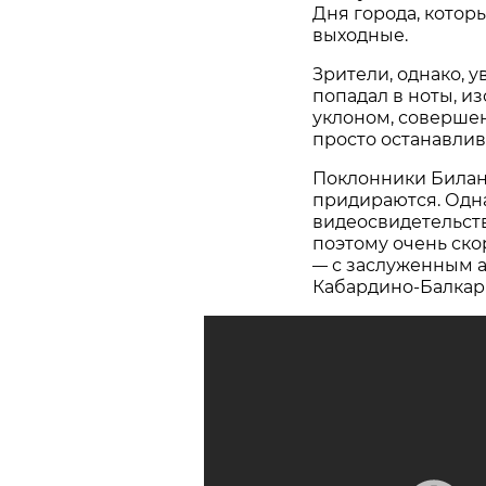
Дня города, котор
выходные.
Зрители, однако, у
попадал в ноты, и
уклоном, совершен
просто останавлив
Поклонники Билана
придираются. Одна
видеосвидетельств
поэтому очень ско
с заслуженным а
—
Кабардино-Балкари